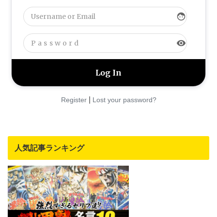
face
visibility
|
Register
Lost your password?
人気記事ランキング