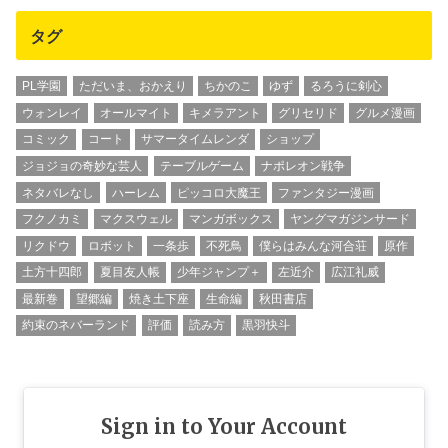
タグ
PL学園
ただいま、おかえり
ちかのこ
ゆず
るろうに剣心
ウォンレイ
オールマイト
キメラアント
グリセリド
グルメ漫画
コミック
コート
サマータイムレンダ
ショップ
ジョジョの奇妙な芸人
テーブルゲーム
ナポレオン戦争
ネタバレなし
ハーレム
ピッコロ大魔王
ファンタジー漫画
フクノカミ
マクスウェル
マンガボックス
ヤングマガジンサード
リクドウ
ロボット
一条歩
不死鳥
僕らはみんな河合荘
原作
土方十四郎
夏目友人帳
少年ジャンプ＋
左近介
広江礼威
最新巻
望郷編
焼き土下座
生命編
秋田書店
約束のネバーランド
評価
読み方
黒羽快斗
Sign in to Your Account