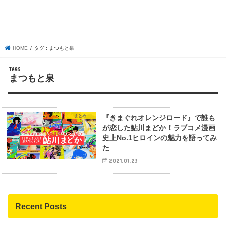
HOME
タグ : まつもと泉
まつもと泉
まとめ
『きまぐれオレンジロード』で誰も
が恋した鮎川まどか！ラブコメ漫画
史上No.1ヒロインの魅力を語ってみ
た
2021.01.23
Recent Posts