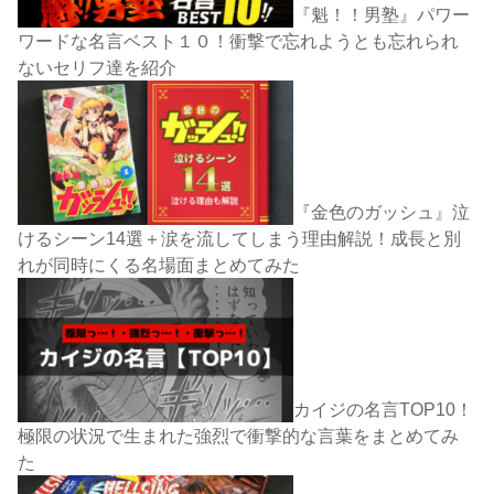
『魁！！男塾』パワー
ワードな名言ベスト１０！衝撃で忘れようとも忘れられ
ないセリフ達を紹介
『金色のガッシュ』泣
けるシーン14選＋涙を流してしまう理由解説！成長と別
れが同時にくる名場面まとめてみた
カイジの名言TOP10！
極限の状況で生まれた強烈で衝撃的な言葉をまとめてみ
た