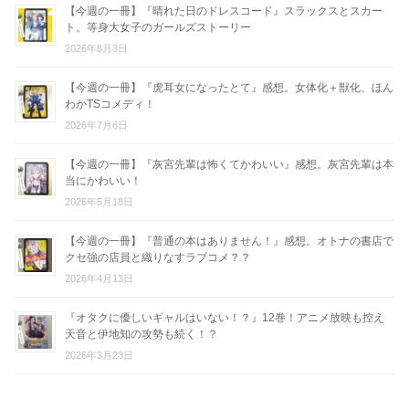
【今週の一冊】『晴れた日のドレスコード』スラックスとスカー
ト。等身大女子のガールズストーリー
2026年8月3日
【今週の一冊】『虎耳女になったとて』感想。女体化＋獣化、ほん
わかTSコメディ！
2026年7月6日
【今週の一冊】『灰宮先輩は怖くてかわいい』感想。灰宮先輩は本
当にかわいい！
2026年5月18日
【今週の一冊】『普通の本はありません！』感想。オトナの書店で
クセ強の店員と織りなすラブコメ？？
2026年4月13日
『オタクに優しいギャルはいない！？』12巻！アニメ放映も控え
天音と伊地知の攻勢も続く！？
2026年3月23日