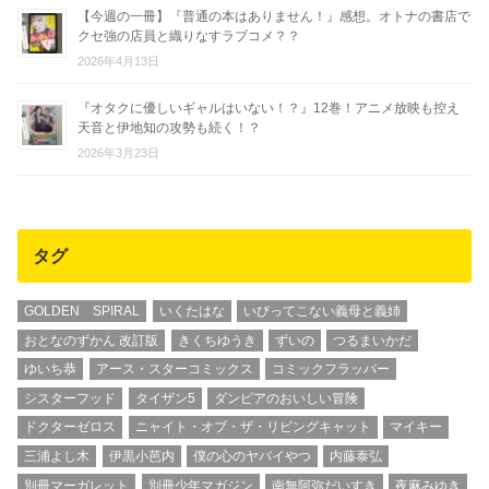
【今週の一冊】『普通の本はありません！』感想。オトナの書店で
クセ強の店員と織りなすラブコメ？？
2026年4月13日
『オタクに優しいギャルはいない！？』12巻！アニメ放映も控え
天音と伊地知の攻勢も続く！？
2026年3月23日
タグ
GOLDEN SPIRAL
いくたはな
いびってこない義母と義姉
おとなのずかん 改訂版
きくちゆうき
ずいの
つるまいかだ
ゆいち恭
アース・スターコミックス
コミックフラッパー
シスターフッド
タイザン5
ダンピアのおいしい冒険
ドクターゼロス
ニャイト・オブ・ザ・リビングキャット
マイキー
三浦よし木
伊黒小芭内
僕の心のヤバイやつ
内藤泰弘
別冊マーガレット
別冊少年マガジン
南無阿弥だいすき
夜麻みゆき