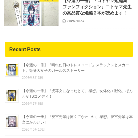
【今週の一冊】『コトヤマ短編集
ファンフィクション』コトヤマ先生
の高品質な短編２本が読めます！
2025.10.13
Recent Posts
【今週の一冊】『晴れた日のドレスコード』スラックスとスカー
ト。等身大女子のガールズストーリー
2026年8月3日
【今週の一冊】『虎耳女になったとて』感想。女体化＋獣化、ほん
わかTSコメディ！
2026年7月6日
【今週の一冊】『灰宮先輩は怖くてかわいい』感想。灰宮先輩は本
当にかわいい！
2026年5月18日