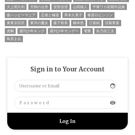
大上明久利
天狗の台所
安田佳澄
山田鐘人
平庫ワカ初期作品集
後ハッピーマニア
忍者と極道
斉木久美子
春原ロビンソン
東東京区区
東洋の魔女
森下裕美
橋本悠
江坂純
涼風青葉
虎鶫
週刊少年キング
週刊少年サンデー
電撃
魚乃目三太
鳥居まあ
Sign in to Your Account
face
visibility