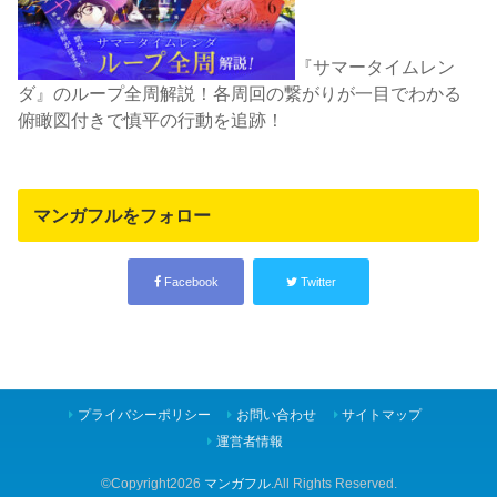
『サマータイムレン
ダ』のループ全周解説！各周回の繋がりが一目でわかる
俯瞰図付きで慎平の行動を追跡！
マンガフルをフォロー
Facebook
Twitter
プライバシーポリシー
お問い合わせ
サイトマップ
運営者情報
©Copyright2026
マンガフル
.All Rights Reserved.