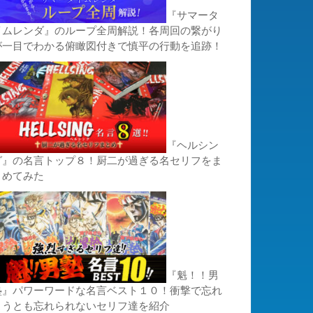
『サマータ
イムレンダ』のループ全周解説！各周回の繋がり
が一目でわかる俯瞰図付きで慎平の行動を追跡！
『ヘルシン
グ』の名言トップ８！厨二が過ぎる名セリフをま
とめてみた
『魁！！男
塾』パワーワードな名言ベスト１０！衝撃で忘れ
ようとも忘れられないセリフ達を紹介