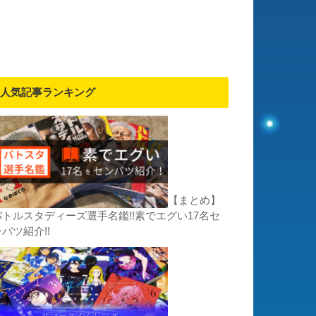
人気記事ランキング
【まとめ】
バトルスタディーズ選手名鑑!!素でエグい17名セ
バツ紹介!!