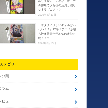
ありません！』感想。オトナ
の書店でクセ強の店員と織り
なすラブコメ？？
2026年4月13日
『オタクに優しいギャルはい
ない！？』12巻！アニメ放映
も控え天音と伊地知の攻勢も
続く！？
2026年3月23日
カテゴリ
未分類
コラム
レビュー