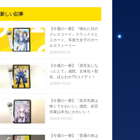
新しい記事
【今週の一冊】『晴れた日の
ドレスコード』スラックスと
スカート。等身大女子のガー
ルズストーリー
2026年8月3日
【今週の一冊】『虎耳女にな
ったとて』感想。女体化＋獣
化、ほんわかTSコメディ！
2026年7月6日
【今週の一冊】『灰宮先輩は
怖くてかわいい』感想。灰宮
先輩は本当にかわいい！
2026年5月18日
【今週の一冊】『普通の本は