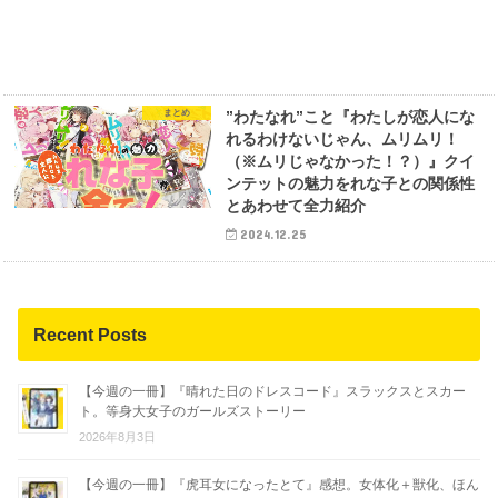
まとめ
”わたなれ”こと『わたしが恋人にな
れるわけないじゃん、ムリムリ！
（※ムリじゃなかった！？）』クイ
ンテットの魅力をれな子との関係性
とあわせて全力紹介
2024.12.25
Recent Posts
【今週の一冊】『晴れた日のドレスコード』スラックスとスカー
ト。等身大女子のガールズストーリー
2026年8月3日
【今週の一冊】『虎耳女になったとて』感想。女体化＋獣化、ほん