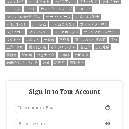
ウォンレイ
オールマイト
キメラアント
グリセリド
グルメ漫画
コミック
コート
サマータイムレンダ
ショップ
ジョジョの奇妙な芸人
テーブルゲーム
ナポレオン戦争
ネタバレなし
ハーレム
ピッコロ大魔王
ファンタジー漫画
フクノカミ
マクスウェル
マンガボックス
ヤングマガジンサード
リクドウ
ロボット
一条歩
不死鳥
僕らはみんな河合荘
原作
土方十四郎
夏目友人帳
少年ジャンプ＋
左近介
広江礼威
最新巻
望郷編
焼き土下座
生命編
秋田書店
約束のネバーランド
評価
読み方
黒羽快斗
Sign in to Your Account
face
visibility