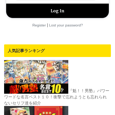
|
Register
Lost your password?
人気記事ランキング
『魁！！男塾』パワー
ワードな名言ベスト１０！衝撃で忘れようとも忘れられ
ないセリフ達を紹介