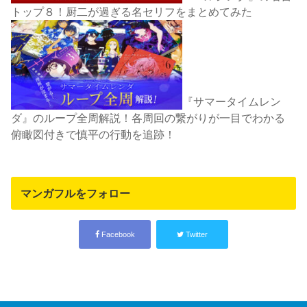
トップ８！厨二が過ぎる名セリフをまとめてみた
『サマータイムレン
ダ』のループ全周解説！各周回の繋がりが一目でわかる
俯瞰図付きで慎平の行動を追跡！
マンガフルをフォロー
Facebook
Twitter