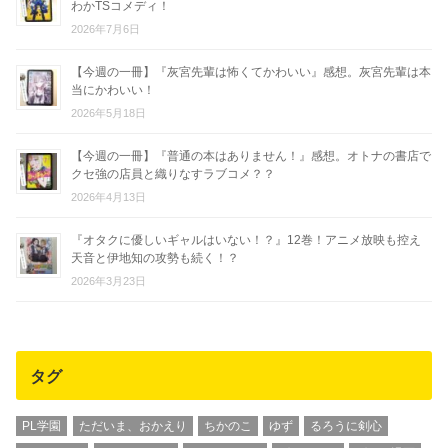
わかTSコメディ！
2026年7月6日
【今週の一冊】『灰宮先輩は怖くてかわいい』感想。灰宮先輩は本
当にかわいい！
2026年5月18日
【今週の一冊】『普通の本はありません！』感想。オトナの書店で
クセ強の店員と織りなすラブコメ？？
2026年4月13日
『オタクに優しいギャルはいない！？』12巻！アニメ放映も控え
天音と伊地知の攻勢も続く！？
2026年3月23日
タグ
PL学園
ただいま、おかえり
ちかのこ
ゆず
るろうに剣心