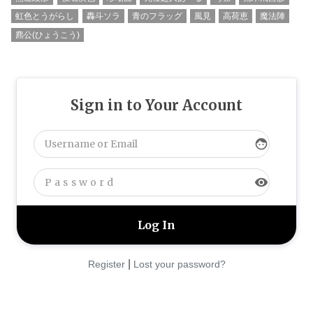
虹色とうがらし
轟斗ソラ
青のフラッグ
風見
高荷恵
魔法陣
麃公(ひょうこう)
Sign in to Your Account
face
visibility
|
Register
Lost your password?