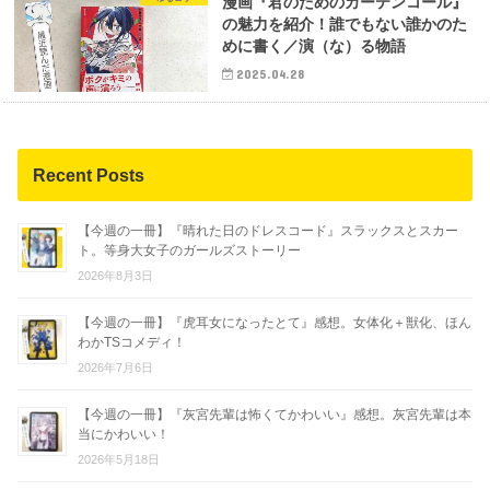
漫画『君のためのカーテンコール』
の魅力を紹介！誰でもない誰かのた
めに書く／演（な）る物語
2025.04.28
Recent Posts
【今週の一冊】『晴れた日のドレスコード』スラックスとスカー
ト。等身大女子のガールズストーリー
2026年8月3日
【今週の一冊】『虎耳女になったとて』感想。女体化＋獣化、ほん
わかTSコメディ！
2026年7月6日
【今週の一冊】『灰宮先輩は怖くてかわいい』感想。灰宮先輩は本
当にかわいい！
2026年5月18日