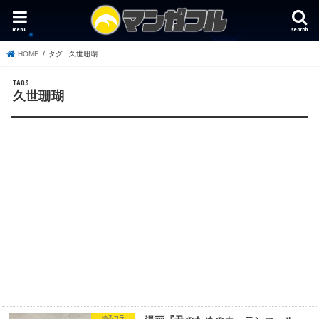
menu
search
HOME
タグ : 久世珊瑚
久世珊瑚
ゆるコラ