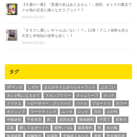
【今週の一冊】『普通の本はありません！』感想。オトナの書店で
クセ強の店員と織りなすラブコメ？？
2026年4月13日
『オタクに優しいギャルはいない！？』12巻！アニメ放映も控え
天音と伊地知の攻勢も続く！？
2026年3月23日
タグ
SFマンガ
しずか
まんがタイムきららキャラット
よさこい
オレが私になるまで
スタンプラリー
タイムリープ
タッチ
ドラクエ
ハローサマー、グッドバイ
バトル
プルートゥ
ホラー
ボクシング
マーケティング
ムッタ
レシピ
万次
上の句
中級妖怪
千条杏音
厨二
吉田丸悠
呪術廻戦
子育て
宮本大
広島
愛してるぜベイベ
星野いづみ
最高傑作
死
火の鳥
無道綾那
狡噛慎也
珍場面
究極超人あ〜る
考察
荒木飛呂彦