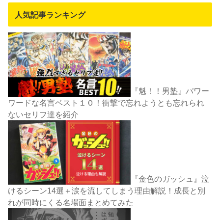
人気記事ランキング
『魁！！男塾』パワー
ワードな名言ベスト１０！衝撃で忘れようとも忘れられ
ないセリフ達を紹介
『金色のガッシュ』泣
けるシーン14選＋涙を流してしまう理由解説！成長と別
れが同時にくる名場面まとめてみた