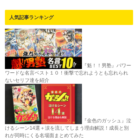
人気記事ランキング
『魁！！男塾』パワー
ワードな名言ベスト１０！衝撃で忘れようとも忘れられ
ないセリフ達を紹介
『金色のガッシュ』泣
けるシーン14選＋涙を流してしまう理由解説！成長と別
れが同時にくる名場面まとめてみた