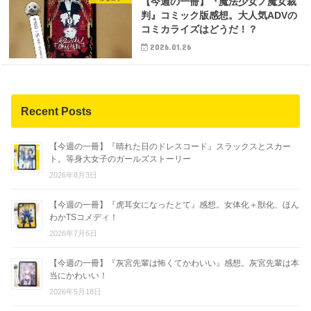
【今週の一冊】『魔法少女ノ魔女裁
判』コミック版感想。大人気ADVの
コミカライズはどうだ！？
2026.01.26
Recent Posts
【今週の一冊】『晴れた日のドレスコード』スラックスとスカー
ト。等身大女子のガールズストーリー
2026年8月3日
【今週の一冊】『虎耳女になったとて』感想。女体化＋獣化、ほん
わかTSコメディ！
2026年7月6日
【今週の一冊】『灰宮先輩は怖くてかわいい』感想。灰宮先輩は本
当にかわいい！
2026年5月18日