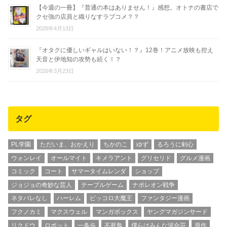
【今週の一冊】『普通の本はありません！』感想。オトナの書店で
クセ強の店員と織りなすラブコメ？？
2026年4月13日
『オタクに優しいギャルはいない！？』12巻！アニメ放映も控え
天音と伊地知の攻勢も続く！？
2026年3月23日
タグ
PL学園
ただいま、おかえり
ちかのこ
ゆず
るろうに剣心
ウォンレイ
オールマイト
キメラアント
グリセリド
グルメ漫画
コミック
コート
サマータイムレンダ
ショップ
ジョジョの奇妙な芸人
テーブルゲーム
ナポレオン戦争
ネタバレなし
ハーレム
ピッコロ大魔王
ファンタジー漫画
フクノカミ
マクスウェル
マンガボックス
ヤングマガジンサード
リクドウ
ロボット
一条歩
不死鳥
僕らはみんな河合荘
原作