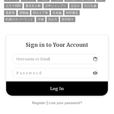
土方十四郎
夏目友人帳
少年ジャンプ＋
左近介
広江礼威
最新巻
望郷編
焼き土下座
生命編
秋田書店
約束のネバーランド
評価
読み方
黒羽快斗
Sign in to Your Account
face
visibility
|
Register
Lost your password?