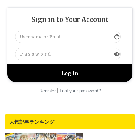
Sign in to Your Account
face
visibility
|
Register
Lost your password?
人気記事ランキング