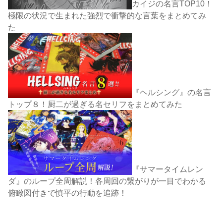
カイジの名言TOP10！
極限の状況で生まれた強烈で衝撃的な言葉をまとめてみ
た
『ヘルシング』の名言
トップ８！厨二が過ぎる名セリフをまとめてみた
『サマータイムレン
ダ』のループ全周解説！各周回の繋がりが一目でわかる
俯瞰図付きで慎平の行動を追跡！