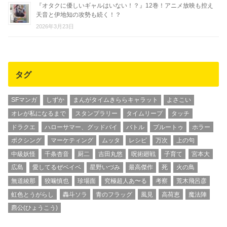
『オタクに優しいギャルはいない！？』12巻！アニメ放映も控え
天音と伊地知の攻勢も続く！？
2026年3月23日
タグ
SFマンガ
しずか
まんがタイムきららキャラット
よさこい
オレが私になるまで
スタンプラリー
タイムリープ
タッチ
ドラクエ
ハローサマー、グッドバイ
バトル
プルートゥ
ホラー
ボクシング
マーケティング
ムッタ
レシピ
万次
上の句
中級妖怪
千条杏音
厨二
吉田丸悠
呪術廻戦
子育て
宮本大
広島
愛してるぜベイベ
星野いづみ
最高傑作
死
火の鳥
無道綾那
狡噛慎也
珍場面
究極超人あ〜る
考察
荒木飛呂彦
虹色とうがらし
轟斗ソラ
青のフラッグ
風見
高荷恵
魔法陣
麃公(ひょうこう)