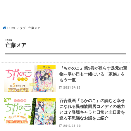
HOME
タグ : 亡藤メア
亡藤メア
コラム
『ちかのこ』第5巻が照らす足元の宝
物～寒い日も一緒にいる「家族」を
もう一度
2021.04.23
レビュー
百合漫画『ちかのこ』の読むと幸せ
になれる異種族同居コメディの魅力
とは？登場キャラと日常と非日常を
巡る不思議なお話をご紹介
2019.05.20