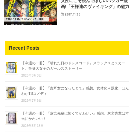
女性にこそ読んでほしいハッカー漫
画!「王様達のヴァイキング」の魅力
2017.11.30
Recent Posts
【今週の一冊】『晴れた日のドレスコード』スラックスとスカー
ト。等身大女子のガールズストーリー
2026年8月3日
【今週の一冊】『虎耳女になったとて』感想。女体化＋獣化、ほん
わかTSコメディ！
2026年7月6日
【今週の一冊】『灰宮先輩は怖くてかわいい』感想。灰宮先輩は本
当にかわいい！
2026年5月18日