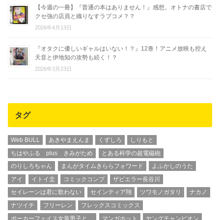
【今週の一冊】『普通の本はありません！』感想。オトナの書店で
クセ強の店員と織りなすラブコメ？？
2026年4月13日
『オタクに優しいギャルはいない！？』12巻！アニメ放映も控え
天音と伊地知の攻勢も続く！？
2026年3月23日
タグ
Web BULL
あきやまえんま
くずしろ
しりもと
ちはやふる plus きみがため
とある科学の超電磁砲
のりしろちゃん
まんがタイムきららフォワード
よふかしのうた
アイ
イトイ圭
コミックコンプ
ザビエラー長谷川
セイレーンは君に歌わない
セインティア翔
ツワモノガタリ
ナカノ
ナツイチ
フリーレン
フレックスコミックス
ポーカーフェイス女装男子と。
マンガホット
ヤングチャンピオン