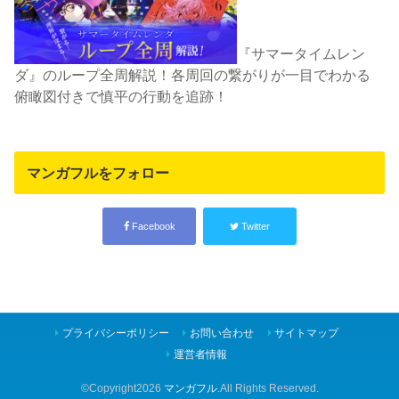
『サマータイムレン
ダ』のループ全周解説！各周回の繋がりが一目でわかる
俯瞰図付きで慎平の行動を追跡！
マンガフルをフォロー
Facebook
Twitter
プライバシーポリシー
お問い合わせ
サイトマップ
運営者情報
©Copyright2026
マンガフル
.All Rights Reserved.