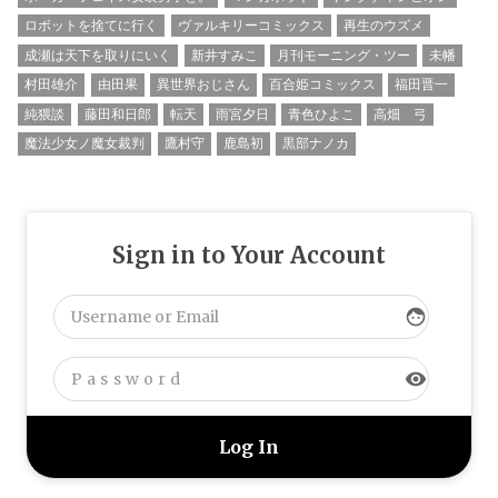
ロボットを捨てに行く
ヴァルキリーコミックス
再生のウズメ
成瀬は天下を取りにいく
新井すみこ
月刊モーニング・ツー
未幡
村田雄介
由田果
異世界おじさん
百合姫コミックス
福田晋一
純猥談
藤田和日郎
転天
雨宮夕日
青色ひよこ
高畑 弓
魔法少女ノ魔女裁判
鷹村守
鹿島初
黒部ナノカ
Sign in to Your Account
face
visibility