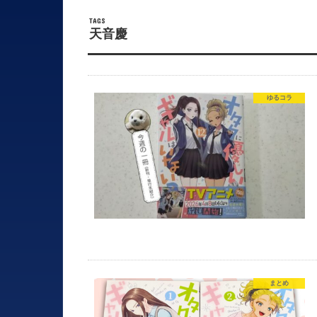
天音慶
ゆるコラ
まとめ