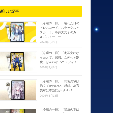
新しい記事
【今週の一冊】『晴れた日の
ドレスコード』スラックスと
スカート。等身大女子のガー
ルズストーリー
2026年8月3日
【今週の一冊】『虎耳女にな
ったとて』感想。女体化＋獣
化、ほんわかTSコメディ！
2026年7月6日
【今週の一冊】『灰宮先輩は
怖くてかわいい』感想。灰宮
先輩は本当にかわいい！
2026年5月18日
【今週の一冊】『普通の本は