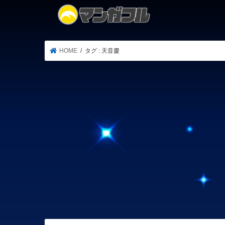
HOME
タグ : 天音慶