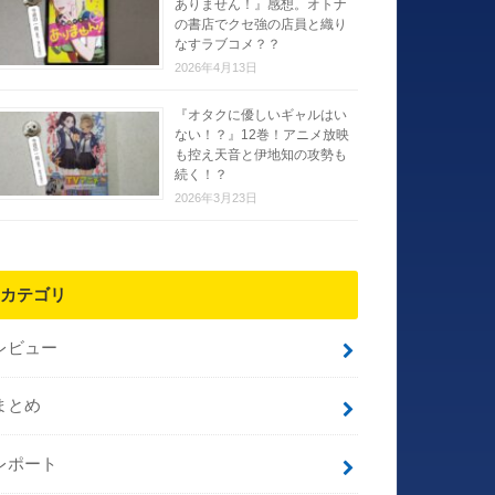
ありません！』感想。オトナ
の書店でクセ強の店員と織り
なすラブコメ？？
2026年4月13日
『オタクに優しいギャルはい
ない！？』12巻！アニメ放映
も控え天音と伊地知の攻勢も
続く！？
2026年3月23日
カテゴリ
レビュー
まとめ
レポート