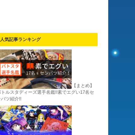
人気記事ランキング
【まとめ】
バトルスタディーズ選手名鑑!!素でエグい17名セ
バツ紹介!!