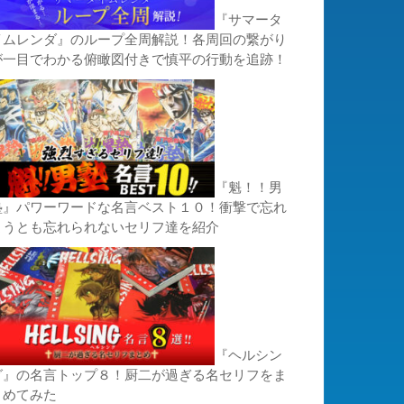
『サマータ
イムレンダ』のループ全周解説！各周回の繋がり
が一目でわかる俯瞰図付きで慎平の行動を追跡！
『魁！！男
塾』パワーワードな名言ベスト１０！衝撃で忘れ
ようとも忘れられないセリフ達を紹介
『ヘルシン
グ』の名言トップ８！厨二が過ぎる名セリフをま
とめてみた