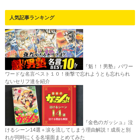
人気記事ランキング
『魁！！男塾』パワー
ワードな名言ベスト１０！衝撃で忘れようとも忘れられ
ないセリフ達を紹介
『金色のガッシュ』泣
けるシーン14選＋涙を流してしまう理由解説！成長と別
れが同時にくる名場面まとめてみた