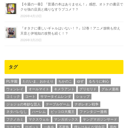
【今週の一冊】『普通の本はありません！』感想。オトナの書店で
クセ強の店員と織りなすラブコメ？？
2026年4月13日
『オタクに優しいギャルはいない！？』12巻！アニメ放映も控え
天音と伊地知の攻勢も続く！？
2026年3月23日
タグ
PL学園
ただいま、おかえり
ちかのこ
ゆず
るろうに剣心
ウォンレイ
オールマイト
キメラアント
グリセリド
グルメ漫画
コミック
コート
サマータイムレンダ
ショップ
ジョジョの奇妙な芸人
テーブルゲーム
ナポレオン戦争
ネタバレなし
ハーレム
ピッコロ大魔王
ファンタジー漫画
フクノカミ
マクスウェル
マンガボックス
ヤングマガジンサード
リクドウ
ロボット
一条歩
不死鳥
僕らはみんな河合荘
原作