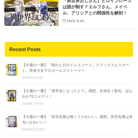
『異世界おじさん』ヒロインレース
は誰が制す？エルフさん、メイベ
ル、アリシアとの関係性を解剖！
2022.11.03
Recent Posts
【今週の一冊】『晴れた日のドレスコード』スラックスとスカー
ト。等身大女子のガールズストーリー
2026年8月3日
【今週の一冊】『虎耳女になったとて』感想。女体化＋獣化、ほん
わかTSコメディ！
2026年7月6日
【今週の一冊】『灰宮先輩は怖くてかわいい』感想。灰宮先輩は本
当にかわいい！
2026年5月18日