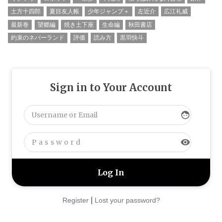
土方十四郎
夏目友人帳
少年ジャンプ＋
左近介
広江礼威
最新巻
望郷編
焼き土下座
生命編
秋田書店
約束のネバーランド
評価
読み方
黒羽快斗
Sign in to Your Account
face
visibility
|
Register
Lost your password?