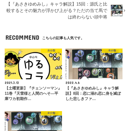
【『あさきゆめみし』キャラ解説】15回：源氏と比
較するとその魅力が浮かび上がる？ただの当て馬で
は終わらない頭中将
RECOMMEND
こちらの記事も人気です。
未分類
未分類
2021.3.13
2022.4.6
【土曜更新】『チェンソーマン』
【『あさきゆめみし』キャラ解
11巻『天雷様と人間のへそ―平
説】8回：恋に溺れ恋に身を滅ぼ
庫ワカ初期作…
した悲しきファ…
未分類