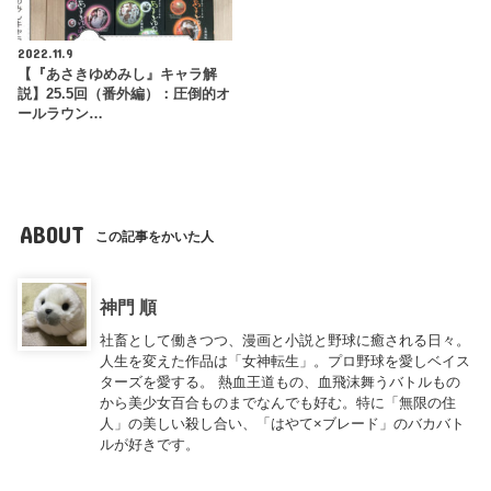
2022.11.9
【『あさきゆめみし』キャラ解
説】25.5回（番外編）：圧倒的オ
ールラウン…
ABOUT
この記事をかいた人
神門 順
社畜として働きつつ、漫画と小説と野球に癒される日々。
人生を変えた作品は「女神転生」。プロ野球を愛しベイス
ターズを愛する。 熱血王道もの、血飛沫舞うバトルもの
から美少女百合ものまでなんでも好む。特に「無限の住
人」の美しい殺し合い、「はやて×ブレード」のバカバト
ルが好きです。