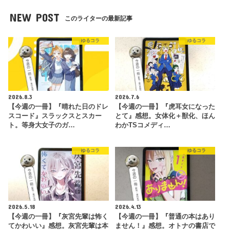
NEW POST
このライターの最新記事
ゆるコラ
ゆるコラ
2026.8.3
2026.7.6
【今週の一冊】『晴れた日のドレ
【今週の一冊】『虎耳女になった
スコード』スラックスとスカー
とて』感想。女体化＋獣化、ほん
ト。等身大女子のガ…
わかTSコメディ…
ゆるコラ
ゆるコラ
2026.5.18
2026.4.13
【今週の一冊】『灰宮先輩は怖く
【今週の一冊】『普通の本はあり
てかわいい』感想。灰宮先輩は本
ません！』感想。オトナの書店で