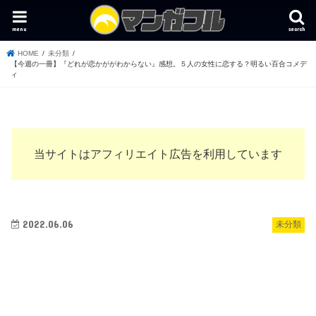
menu
search
HOME
未分類
【今週の一冊】『どれが恋かががわからない』感想。５人の女性に恋する？明るい百合コメデ
ィ
当サイトはアフィリエイト広告を利用しています
2022.06.06
未分類