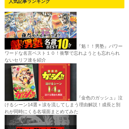
人気記事ランキング
『魁！！男塾』パワー
ワードな名言ベスト１０！衝撃で忘れようとも忘れられ
ないセリフ達を紹介
『金色のガッシュ』泣
けるシーン14選＋涙を流してしまう理由解説！成長と別
れが同時にくる名場面まとめてみた