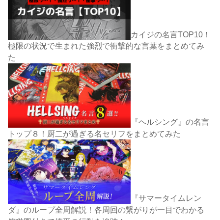
カイジの名言TOP10！
極限の状況で生まれた強烈で衝撃的な言葉をまとめてみ
た
『ヘルシング』の名言
トップ８！厨二が過ぎる名セリフをまとめてみた
『サマータイムレン
ダ』のループ全周解説！各周回の繋がりが一目でわかる