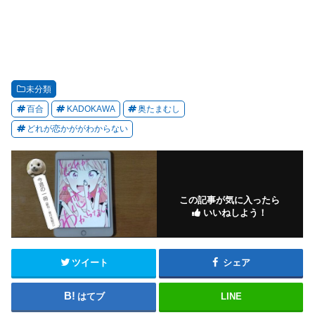
未分類
百合
KADOKAWA
奥たまむし
どれが恋かががわからない
この記事が気に入ったら
いいねしよう！
ツイート
シェア
はてブ
LINE