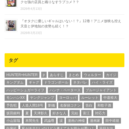
クセ強の店員と織りなすラブコメ？？
2026年4月13日
『オタクに優しいギャルはいない！？』12巻！アニメ放映も控え
天音と伊地知の攻勢も続く！？
2026年3月23日
タグ
HUNTER×HUNTER
jr
あらすじ
まとめ
ウォルター
カイジ
キングダム
ギャグ
ドラゴンボール
ネタバレ
ハイ・ライズ
ハッピーシュガーライフ
ハンナ・ペータース
ブルージャイアント
モンハンXX
ヤングジャンプ
ヨーロッパ
ルーレット
中道裕大
予告犯
人造人間18号
劉備
名探偵コナン
告白
和歌子酒
坂田銀時
夏
天津影久
好きな人
完結
富江
対応力
小山宙哉
本間先生
武論尊
涙
漫画の神様
漫画家
田中靖規
白泉社
私がモテないのはどう考えてもお前らが悪い！
笹目ヤヤ