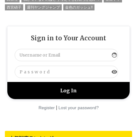
西宮硝子
週刊ヤングジャンプ
金色のガッシュ!!
Sign in to Your Account
face
visibility
|
Register
Lost your password?