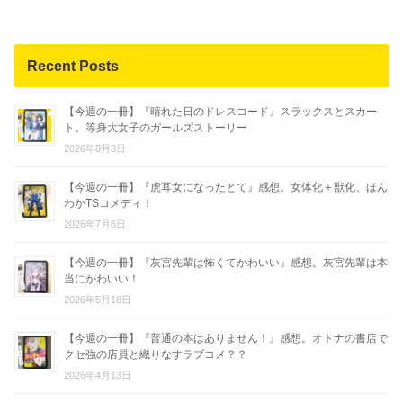
Recent Posts
【今週の一冊】『晴れた日のドレスコード』スラックスとスカー
ト。等身大女子のガールズストーリー
2026年8月3日
【今週の一冊】『虎耳女になったとて』感想。女体化＋獣化、ほん
わかTSコメディ！
2026年7月6日
【今週の一冊】『灰宮先輩は怖くてかわいい』感想。灰宮先輩は本
当にかわいい！
2026年5月18日
【今週の一冊】『普通の本はありません！』感想。オトナの書店で
クセ強の店員と織りなすラブコメ？？
2026年4月13日