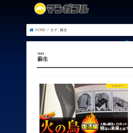
HOME
タグ : 蘇生
蘇生
レビュー