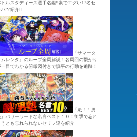
バトルスタディーズ選手名鑑!!素でエグい17名セ
バツ紹介!!
『サマータ
イムレンダ』のループ全周解説！各周回の繋がり
が一目でわかる俯瞰図付きで慎平の行動を追跡！
『魁！！男
塾』パワーワードな名言ベスト１０！衝撃で忘れ
ようとも忘れられないセリフ達を紹介