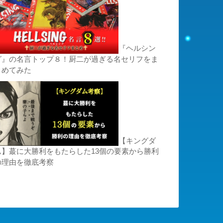
『ヘルシン
グ』の名言トップ８！厨二が過ぎる名セリフをま
とめてみた
【キングダ
ム】蕞に大勝利をもたらした13個の要素から勝利
の理由を徹底考察