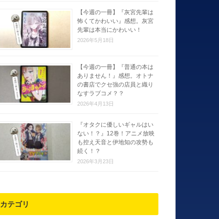
【今週の一冊】『灰宮先輩は
怖くてかわいい』感想。灰宮
先輩は本当にかわいい！
2026年5月18日
【今週の一冊】『普通の本は
ありません！』感想。オトナ
の書店でクセ強の店員と織り
なすラブコメ？？
2026年4月13日
『オタクに優しいギャルはい
ない！？』12巻！アニメ放映
も控え天音と伊地知の攻勢も
続く！？
2026年3月23日
カテゴリ