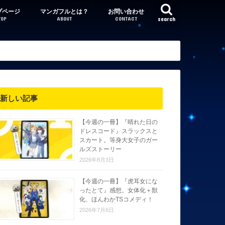
プページ
マンガフルとは？
お問い合わせ
TOP
ABOUT
CONTACT
search
新しい記事
【今週の一冊】『晴れた日の
ドレスコード』スラックスと
スカート。等身大女子のガー
ルズストーリー
2026年8月3日
【今週の一冊】『虎耳女にな
ったとて』感想。女体化＋獣
化、ほんわかTSコメディ！
2026年7月6日