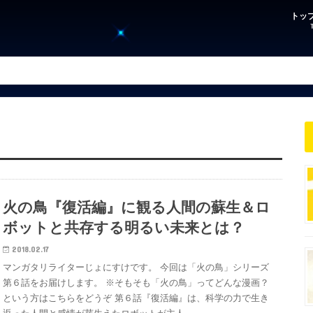
トッ
火の鳥『復活編』に観る人間の蘇生＆ロ
ボットと共存する明るい未来とは？
2018.02.17
マンガタリライターじょにすけです。 今回は「火の鳥」シリーズ
第６話をお届けします。 ※そもそも「火の鳥」ってどんな漫画？
という方はこちらをどうぞ 第６話『復活編』は、科学の力で生き