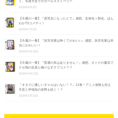
ト。等身大女子のガールズストーリー
2026年8月3日
【今週の一冊】『虎耳女になったとて』感想。女体化＋獣化、ほん
わかTSコメディ！
2026年7月6日
【今週の一冊】『灰宮先輩は怖くてかわいい』感想。灰宮先輩は本
当にかわいい！
2026年5月18日
【今週の一冊】『普通の本はありません！』感想。オトナの書店で
クセ強の店員と織りなすラブコメ？？
2026年4月13日
『オタクに優しいギャルはいない！？』12巻！アニメ放映も控え
天音と伊地知の攻勢も続く！？
2026年3月23日