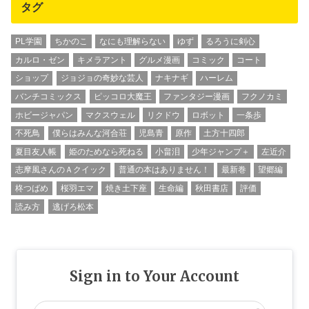
タグ
PL学園
ちかのこ
なにも理解らない
ゆず
るろうに剣心
カルロ・ゼン
キメラアント
グルメ漫画
コミック
コート
ショップ
ジョジョの奇妙な芸人
ナキナギ
ハーレム
バンチコミックス
ピッコロ大魔王
ファンタジー漫画
フクノカミ
ホビージャパン
マクスウェル
リクドウ
ロボット
一条歩
不死鳥
僕らはみんな河合荘
児島青
原作
土方十四郎
夏目友人帳
姫のためなら死ねる
小畠泪
少年ジャンプ＋
左近介
志摩風さんのＡクイック
普通の本はありません！
最新巻
望郷編
柊つばめ
桜羽エマ
焼き土下座
生命編
秋田書店
評価
読み方
逃げろ松本
Sign in to Your Account