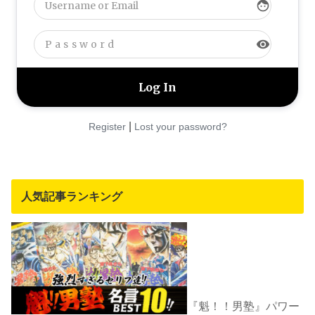
face
visibility
|
Register
Lost your password?
人気記事ランキング
『魁！！男塾』パワー