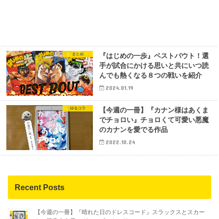
まとめ
『はじめの一歩』ベストバウト！選
手が試合にかける思いと共にいつ読
んでも熱くなる８つの戦いを紹介
2024.01.19
ゆるコラ
【今週の一冊】『カナン様はあくま
でチョロい』チョロくて可愛い悪魔
のカナンを愛でる作品
2022.10.24
Recent Posts
【今週の一冊】『晴れた日のドレスコード』スラックスとスカー