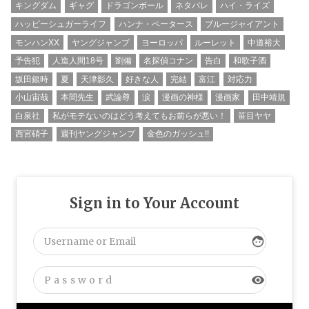
キングダム
ギャグ
ドラゴンボール
ネタバレ
ハイ・ライズ
ハッピーシュガーライフ
ハンナ・ペータース
ブルージャイアント
モンハンXX
ヤングジャンプ
ヨーロッパ
ルーレット
中道裕大
予告犯
人造人間18号
劉備
名探偵コナン
告白
和歌子酒
坂田銀時
夏
天津影久
好きな人
完結
富江
対応力
小山宙哉
本間先生
武論尊
涙
漫画の神様
漫画家
田中靖規
白泉社
私がモテないのはどう考えてもお前らが悪い！
笹目ヤヤ
西宮硝子
週刊ヤングジャンプ
金色のガッシュ!!
Sign in to Your Account
face
visibility