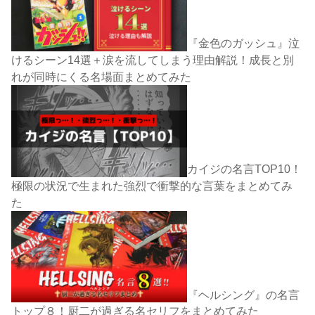
『金色のガッシュ』泣
けるシーン14選＋涙を流してしまう理由解説！成長と別
れが同時にくる名場面まとめてみた
カイジの名言TOP10！
極限の状況で生まれた強烈で衝撃的な言葉をまとめてみ
た
『ヘルシング』の名言
トップ８！厨二が過ぎる名セリフをまとめてみた