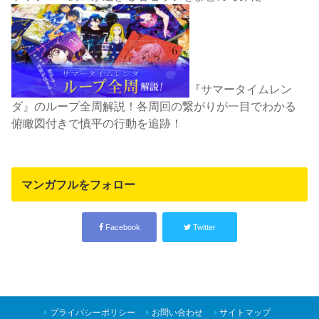
『サマータイムレン
ダ』のループ全周解説！各周回の繋がりが一目でわかる
俯瞰図付きで慎平の行動を追跡！
マンガフルをフォロー
Facebook
Twitter
プライバシーポリシー
お問い合わせ
サイトマップ