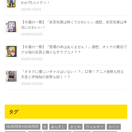
わかTSコメディ！
2026年7月6日
【今週の一冊】『灰宮先輩は怖くてかわいい』感想。灰宮先輩は本
当にかわいい！
2026年5月18日
【今週の一冊】『普通の本はありません！』感想。オトナの書店で
クセ強の店員と織りなすラブコメ？？
2026年4月13日
『オタクに優しいギャルはいない！？』12巻！アニメ放映も控え
天音と伊地知の攻勢も続く！？
2026年3月23日
タグ
HUNTER×HUNTER
jr
あらすじ
まとめ
ウォルター
カイジ