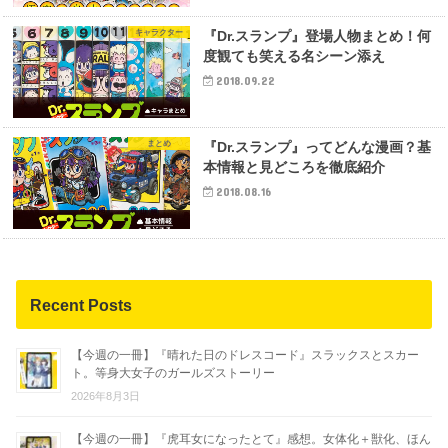
キャラクター
『Dr.スランプ』登場人物まとめ！何
度観ても笑える名シーン添え
2018.09.22
まとめ
『Dr.スランプ』ってどんな漫画？基
本情報と見どころを徹底紹介
2018.08.16
Recent Posts
【今週の一冊】『晴れた日のドレスコード』スラックスとスカー
ト。等身大女子のガールズストーリー
2026年8月3日
【今週の一冊】『虎耳女になったとて』感想。女体化＋獣化、ほん