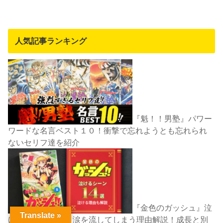
人気記事ランキング
『魁！！男塾』パワー
ワードな名言ベスト１０！衝撃で忘れようとも忘れられ
ないセリフ達を紹介
『金色のガッシュ』泣
Translate »
けるシーン14選＋涙を流してしまう理由解説！成長と別