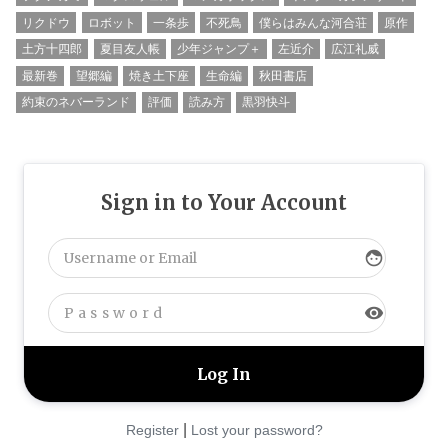
リクドウ
ロボット
一条歩
不死鳥
僕らはみんな河合荘
原作
土方十四郎
夏目友人帳
少年ジャンプ＋
左近介
広江礼威
最新巻
望郷編
焼き土下座
生命編
秋田書店
約束のネバーランド
評価
読み方
黒羽快斗
Sign in to Your Account
face
visibility
|
Register
Lost your password?