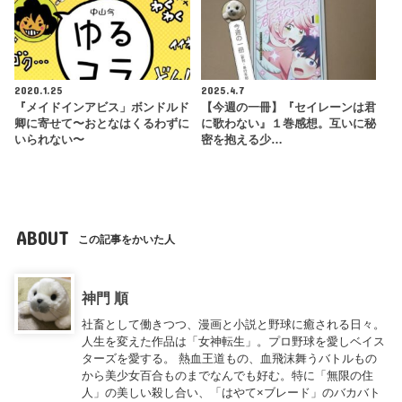
2020.1.25
2025.4.7
『メイドインアビス」ボンドルド
【今週の一冊】『セイレーンは君
卿に寄せて〜おとなはくるわずに
に歌わない』１巻感想。互いに秘
いられない〜
密を抱える少…
ABOUT
この記事をかいた人
神門 順
社畜として働きつつ、漫画と小説と野球に癒される日々。
人生を変えた作品は「女神転生」。プロ野球を愛しベイス
ターズを愛する。 熱血王道もの、血飛沫舞うバトルもの
から美少女百合ものまでなんでも好む。特に「無限の住
人」の美しい殺し合い、「はやて×ブレード」のバカバト