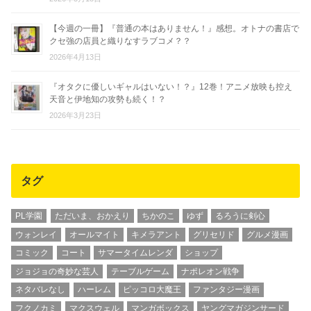
【今週の一冊】『普通の本はありません！』感想。オトナの書店で
クセ強の店員と織りなすラブコメ？？
2026年4月13日
『オタクに優しいギャルはいない！？』12巻！アニメ放映も控え
天音と伊地知の攻勢も続く！？
2026年3月23日
タグ
PL学園
ただいま、おかえり
ちかのこ
ゆず
るろうに剣心
ウォンレイ
オールマイト
キメラアント
グリセリド
グルメ漫画
コミック
コート
サマータイムレンダ
ショップ
ジョジョの奇妙な芸人
テーブルゲーム
ナポレオン戦争
ネタバレなし
ハーレム
ピッコロ大魔王
ファンタジー漫画
フクノカミ
マクスウェル
マンガボックス
ヤングマガジンサード