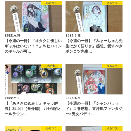
ゆるコラ
ゆるコラ
2022.4.18
2023.6.12
【今週の一冊】『オタクに優しい
【今週の一冊】『みょーちゃん先
ギャルはいない！？』Ｗヒロイン
生はかく語りき』感想。愛すべき
のギャルが可…
ポンコツ先生…
未分類
ゆるコラ
2022.11.9
2025.6.9
【『あさきゆめみし』キャラ解
【今週の一冊】『シャンバラッ
説】25.5回（番外編）：圧倒的オ
ド』１巻感想。東洋風ファンタジ
ールラウン…
ー×男女バディ…
ゆるコラ
ゆるコラ