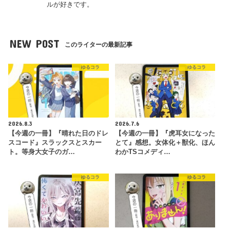
ルが好きです。
NEW POST
このライターの最新記事
ゆるコラ
ゆるコラ
2026.8.3
2026.7.6
【今週の一冊】『晴れた日のドレ
【今週の一冊】『虎耳女になった
スコード』スラックスとスカー
とて』感想。女体化＋獣化、ほん
ト。等身大女子のガ…
わかTSコメディ…
ゆるコラ
ゆるコラ