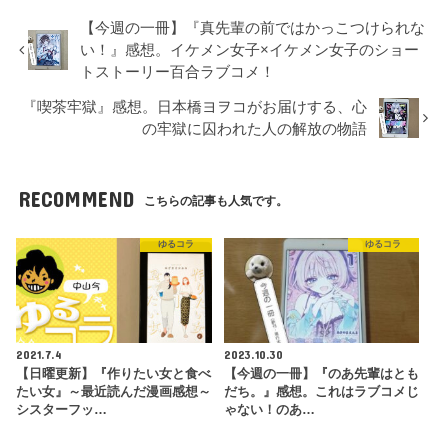
【今週の一冊】『真先輩の前ではかっこつけられな
い！』感想。イケメン女子×イケメン女子のショー
トストーリー百合ラブコメ！
『喫茶牢獄』感想。日本橋ヨヲコがお届けする、心
の牢獄に囚われた人の解放の物語
RECOMMEND
こちらの記事も人気です。
ゆるコラ
ゆるコラ
2021.7.4
2023.10.30
【日曜更新】『作りたい女と食べ
【今週の一冊】『のあ先輩はとも
たい女』～最近読んだ漫画感想～
だち。』感想。これはラブコメじ
シスターフッ…
ゃない！のあ…