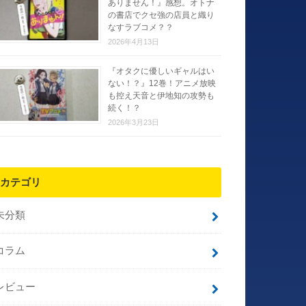
ありません！』感想。オトナ
の書店でクセ強の店員と織り
なすラブコメ？？
2026年4月13日
『オタクに優しいギャルはい
ない！？』12巻！アニメ放映
も控え天音と伊地知の攻勢も
続く！？
2026年3月23日
カテゴリ
未分類
コラム
レビュー