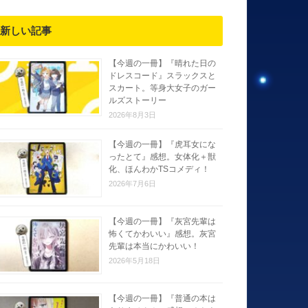
新しい記事
【今週の一冊】『晴れた日の
ドレスコード』スラックスと
スカート。等身大女子のガー
ルズストーリー
2026年8月3日
【今週の一冊】『虎耳女にな
ったとて』感想。女体化＋獣
化、ほんわかTSコメディ！
2026年7月6日
【今週の一冊】『灰宮先輩は
怖くてかわいい』感想。灰宮
先輩は本当にかわいい！
2026年5月18日
【今週の一冊】『普通の本は