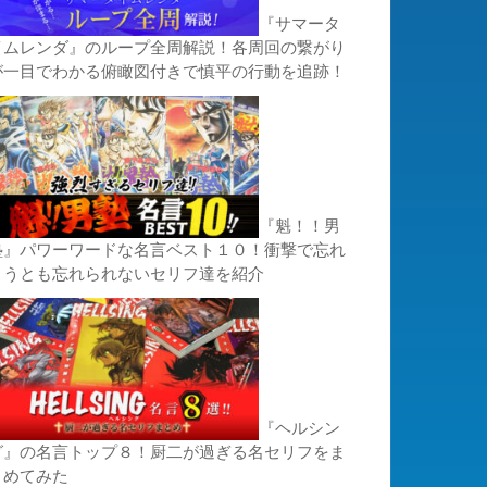
『サマータ
イムレンダ』のループ全周解説！各周回の繋がり
が一目でわかる俯瞰図付きで慎平の行動を追跡！
『魁！！男
塾』パワーワードな名言ベスト１０！衝撃で忘れ
ようとも忘れられないセリフ達を紹介
『ヘルシン
グ』の名言トップ８！厨二が過ぎる名セリフをま
とめてみた