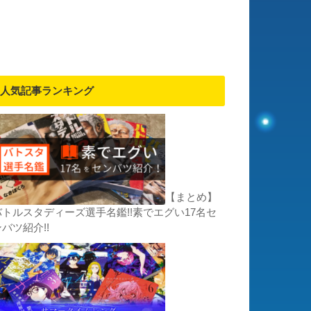
人気記事ランキング
【まとめ】
バトルスタディーズ選手名鑑!!素でエグい17名セ
バツ紹介!!