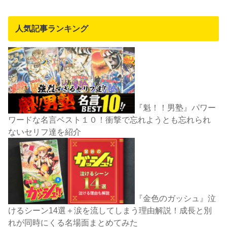
人気記事ランキング
『魁！！男塾』パワー
ワードな名言ベスト１０！衝撃で忘れようとも忘れられ
ないセリフ達を紹介
『金色のガッシュ』泣
けるシーン14選＋涙を流してしまう理由解説！成長と別
れが同時にくる名場面まとめてみた