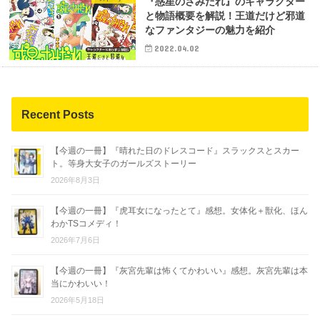
『惑星のさみだれ』のキャラクター
と物語概要を解説！王道だけど邪道
なファンタジーの魅力を紹介
2022.04.02
Recent Posts
【今週の一冊】『晴れた日のドレスコード』スラックスとスカー
ト。等身大女子のガールズストーリー
2026年8月3日
【今週の一冊】『虎耳女になったとて』感想。女体化＋獣化、ほん
わかTSコメディ！
2026年7月6日
【今週の一冊】『灰宮先輩は怖くてかわいい』感想。灰宮先輩は本
当にかわいい！
2026年5月18日