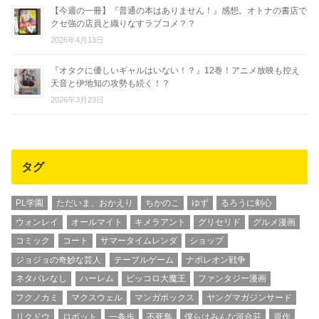
【今週の一冊】『普通の本はありません！』感想。オトナの書店で
クセ強の店員と織りなすラブコメ？？
2026年4月13日
『オタクに優しいギャルはいない！？』12巻！アニメ放映も控え
天音と伊地知の攻勢も続く！？
2026年3月23日
タグ
PL学園
ただいま、おかえり
ちかのこ
ゆず
るろうに剣心
ウォンレイ
オールマイト
キメラアント
グリセリド
グルメ漫画
コミック
コート
サマータイムレンダ
ショップ
ジョジョの奇妙な芸人
テーブルゲーム
ナポレオン戦争
ネタバレなし
ハーレム
ピッコロ大魔王
ファンタジー漫画
フクノカミ
マクスウェル
マンガボックス
ヤングマガジンサード
リクドウ
ロボット
一条歩
不死鳥
僕らはみんな河合荘
原作