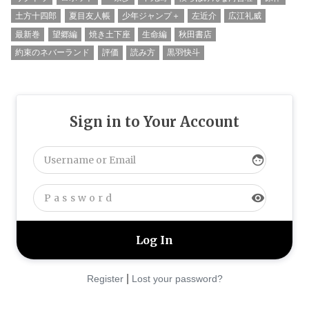
土方十四郎
夏目友人帳
少年ジャンプ＋
左近介
広江礼威
最新巻
望郷編
焼き土下座
生命編
秋田書店
約束のネバーランド
評価
読み方
黒羽快斗
Sign in to Your Account
face
visibility
|
Register
Lost your password?