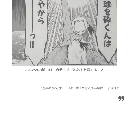
さみだれの願いは、自分の拳で地球を破壊すること
「惑星のさみだれ」 1巻 水上悟志／少年画報社 より引用