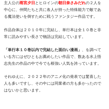
主人公の
雨宮夕日
とヒロインの
朝日奈さみだれ
の２人を
中心に、仲間たちと共に各人が持った特殊能力で敵であ
る魔法使いを倒すために戦うファンタジー作品です。
作品自体は２０１０年に完結し、単行本は全１０巻と非
常に読みやすい長さで物語は完結しています。
「単行本１０巻以内で完結した面白い漫画」
、を調べて
いる方にはぜひともお薦めしたい作品で、数ある水上悟
志先生の作品の中で今でも根強い人気を誇っています。
それゆえに、２０２２年のアニメ化の発表では驚喜した
人も多いですし、その中には同業者の方も多かったので
はないかと思います。