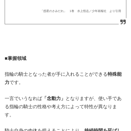
「惑星のさみだれ」 1巻 水上悟志／少年画報社 より引用
■掌握領域
指輪の騎士となった者が手に入れることができる
特殊能
力
です。
一言でいうなれば
「念動力」
となりますが、使い手であ
る指輪の騎士の性格や考え方によって特性が異なりま
す。
騎士自身の肉体を鍛えることにより、
持続時間を延ばし