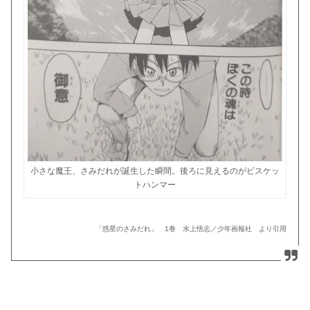
小さな魔王、さみだれが誕生した瞬間。後ろに見えるのがビスケッ
トハンマー
「惑星のさみだれ」 1巻 水上悟志／少年画報社 より引用