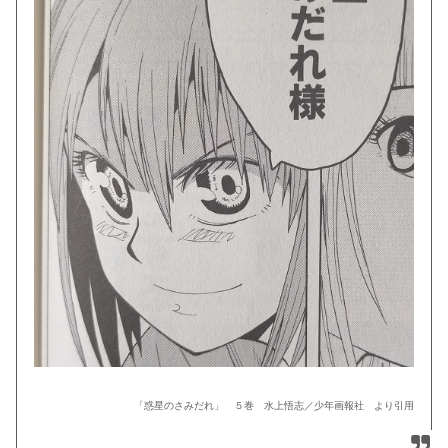
「惑星のさみだれ」 ５巻 水上悟志／少年画報社 より引用