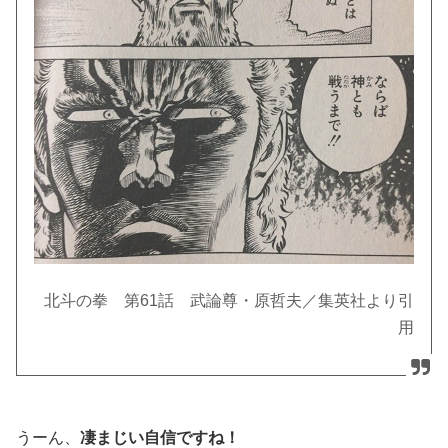
北斗の拳 第61話 武論尊・原哲夫／集英社より引
用
うーん、
凄まじい自信ですね！