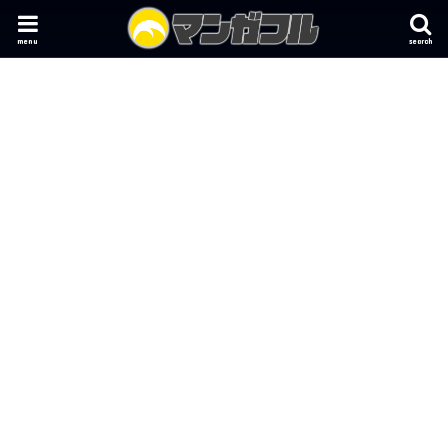
menu
search