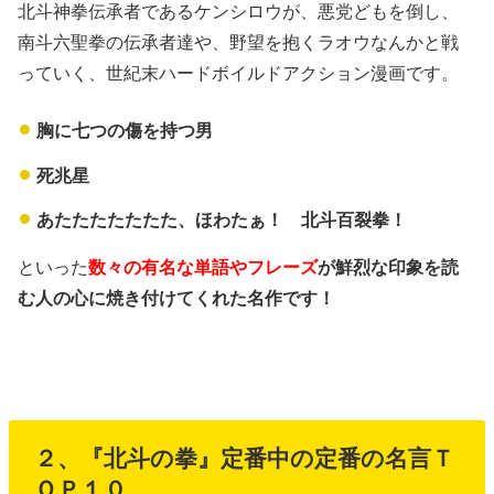
北斗神拳伝承者であるケンシロウが、悪党どもを倒し、
南斗六聖拳の伝承者達や、野望を抱くラオウなんかと戦
っていく、世紀末ハードボイルドアクション漫画です。
胸に七つの傷を持つ男
死兆星
あたたたたたたた、ほわたぁ！ 北斗百裂拳！
といった
数々の有名な単語やフレーズ
が鮮烈な印象を読
む人の心に焼き付けてくれた名作です！
２、『北斗の拳』定番中の定番の名言Ｔ
ＯＰ１０