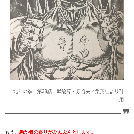
北斗の拳 第38話 武論尊・原哲夫／集英社より引
用
もう、
愚か者の香りがぷんぷんとします。