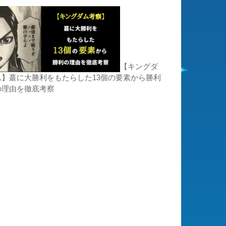
【キングダ
ム】蕞に大勝利をもたらした13個の要素から勝利
の理由を徹底考察