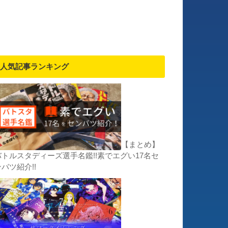
人気記事ランキング
【まとめ】
バトルスタディーズ選手名鑑!!素でエグい17名セ
バツ紹介!!