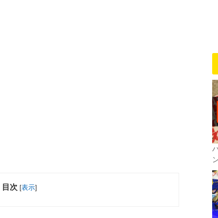
ン
目次
[
表示
]