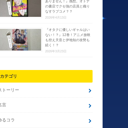
ありません！』感想。オトナ
の書店でクセ強の店員と織り
なすラブコメ？？
2026年4月13日
『オタクに優しいギャルはい
ない！？』12巻！アニメ放映
も控え天音と伊地知の攻勢も
続く！？
2026年3月23日
カテゴリ
ストーリー
名言
ゆるコラ