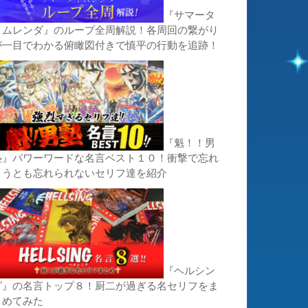
『サマータ
イムレンダ』のループ全周解説！各周回の繋がり
が一目でわかる俯瞰図付きで慎平の行動を追跡！
『魁！！男
塾』パワーワードな名言ベスト１０！衝撃で忘れ
ようとも忘れられないセリフ達を紹介
『ヘルシン
グ』の名言トップ８！厨二が過ぎる名セリフをま
とめてみた