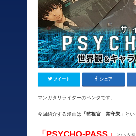
ツイート
シェア
マンガタリライターのペンタです。
今回紹介する漫画は
とい
「監視官 常守朱」
「PSYCHO-PASS」
という名