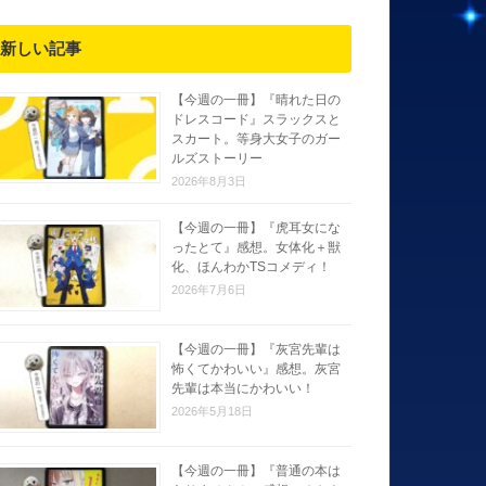
新しい記事
【今週の一冊】『晴れた日の
ドレスコード』スラックスと
スカート。等身大女子のガー
ルズストーリー
2026年8月3日
【今週の一冊】『虎耳女にな
ったとて』感想。女体化＋獣
化、ほんわかTSコメディ！
2026年7月6日
【今週の一冊】『灰宮先輩は
怖くてかわいい』感想。灰宮
先輩は本当にかわいい！
2026年5月18日
【今週の一冊】『普通の本は