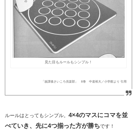
見た目もルールもシンプル！
「放課後さいころ倶楽部」 8巻 中道裕大／小学館より 引用
4×4のマスにコマを並
ルールはとってもシンプル。
べていき、先に4つ揃った方が勝ち
です！