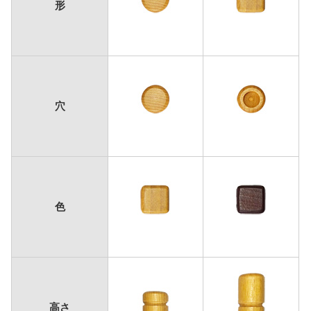
形
穴
色
高さ