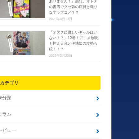
ありません！』感想。オトナ
の書店でクセ強の店員と織り
なすラブコメ？？
2026年4月13日
『オタクに優しいギャルはい
ない！？』12巻！アニメ放映
も控え天音と伊地知の攻勢も
続く！？
2026年3月23日
カテゴリ
未分類
コラム
レビュー