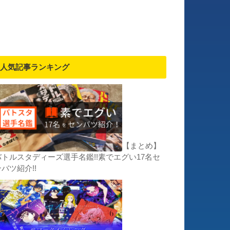
人気記事ランキング
【まとめ】
バトルスタディーズ選手名鑑!!素でエグい17名セ
バツ紹介!!