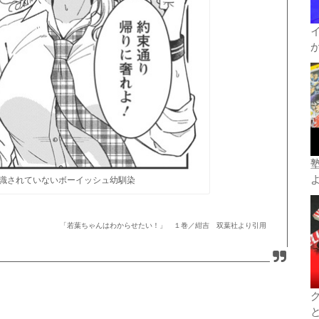
識されていないボーイッシュ幼馴染
「若葉ちゃんはわからせたい！」 １巻／紺吉 双葉社より引用