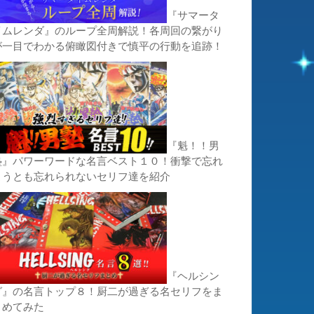
『サマータ
イムレンダ』のループ全周解説！各周回の繋がり
が一目でわかる俯瞰図付きで慎平の行動を追跡！
『魁！！男
塾』パワーワードな名言ベスト１０！衝撃で忘れ
ようとも忘れられないセリフ達を紹介
『ヘルシン
グ』の名言トップ８！厨二が過ぎる名セリフをま
とめてみた