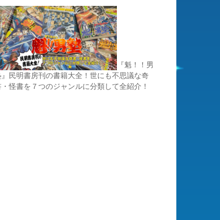
『魁！！男
塾』民明書房刊の書籍大全！世にも不思議な奇
書・怪書を７つのジャンルに分類して全紹介！