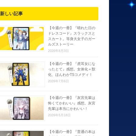
新しい記事
【今週の一冊】『晴れた日の
ドレスコード』スラックスと
スカート。等身大女子のガー
ルズストーリー
2026年8月3日
【今週の一冊】『虎耳女にな
ったとて』感想。女体化＋獣
化、ほんわかTSコメディ！
2026年7月6日
【今週の一冊】『灰宮先輩は
怖くてかわいい』感想。灰宮
先輩は本当にかわいい！
2026年5月18日
【今週の一冊】『普通の本は