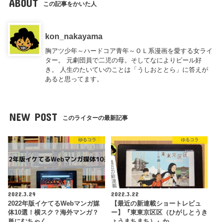
ABOUT
この記事をかいた人
kon_nakayama
胸アツ少年～ハードコア青年～ＯＬ系漫画を愛する女ライ
ター。 元劇団員で二児の母。そしてなによりビール好
き。 人生のたいていのことは「うしおととら」に答えが
あると思ってます。
NEW POST
このライターの最新記事
ゆるコラ
ゆるコラ
2022.3.29
2022.3.22
2022年版イケてるWebマンガ媒
【最近の新連載ショートレビュ
体10選！横スク？海外マンガ？
ー】『東東京区区（ひがしとうき
単にむちゃく…
ょうまちまち）』か…