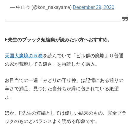
— 中山今 (@kon_nakayama)
December 29, 2020
F先生のブラック短編集が読みたい方へおすすめ。
天国大魔境の５巻
を読んでいて「ビル群の廃墟より普通
の家が荒廃してる嫌さ」を再読したく購入。
お目当ての一遍「みどりの守り神」は記憶にある通りの
辛さで満足。見つけた自分ちが緑に包まれている絶望
よ。
ほか、F先生の短編としては優しい結末のもの、完全ブラ
ックのものとバランスよく読める印象です。