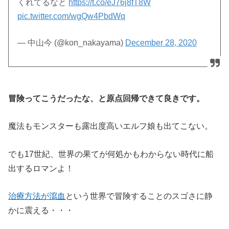
くれてるなと
https://t.co/eJ76j8fT8W
pic.twitter.com/wgQw4PbdWq
— 中山今 (@kon_nakayama)
December 28, 2020
冒険ってこうだったな、と原点回帰できて良きです。
魔法もモンスターも露出度高いエルフ娘も出てこない。
でも17世紀、世界の果てが何処かもわからない時代に船
出するロマンよ！
治療方法が瀉血
という世界で冒険することのスゴさに静
かに震える・・・