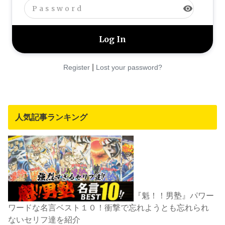
visibility
|
Register
Lost your password?
人気記事ランキング
『魁！！男塾』パワー
ワードな名言ベスト１０！衝撃で忘れようとも忘れられ
ないセリフ達を紹介