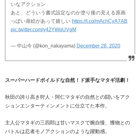
いなアクション
あと、どういう書式設定なのか塗り後の見える原画
っぽい扉絵があって嬉しい
https://t.co/mAchCyA7AB
pic.twitter.com/y42YWpUVgM
— 中山今 (@kon_nakayama)
December 28, 2020
スーパーハードボイルドな自然！ド派手なマタギ活劇！
秋田の誇り高き狩人・阿仁マタギの自然との闘いをアク
ションエンターティンメントに仕立てた本作。
主人公マタギの三四郎は甘いマスクで腕自慢、獲物との
バトルは忍者モノアクションのような躍動感。