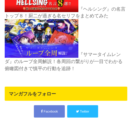
『ヘルシング』の名言
トップ８！厨二が過ぎる名セリフをまとめてみた
『サマータイムレン
ダ』のループ全周解説！各周回の繋がりが一目でわかる
俯瞰図付きで慎平の行動を追跡！
マンガフルをフォロー
Facebook
Twitter