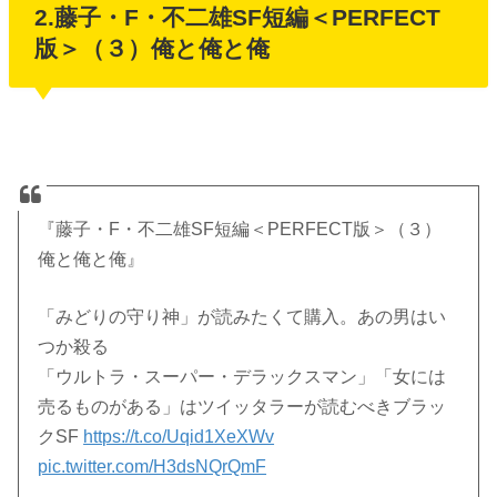
2.藤子・F・不二雄SF短編＜PERFECT
版＞（３）俺と俺と俺
『藤子・F・不二雄SF短編＜PERFECT版＞（３）
俺と俺と俺』
「みどりの守り神」が読みたくて購入。あの男はい
つか殺る
「ウルトラ・スーパー・デラックスマン」「女には
売るものがある」はツイッタラーが読むべきブラッ
クSF
https://t.co/Uqid1XeXWv
pic.twitter.com/H3dsNQrQmF