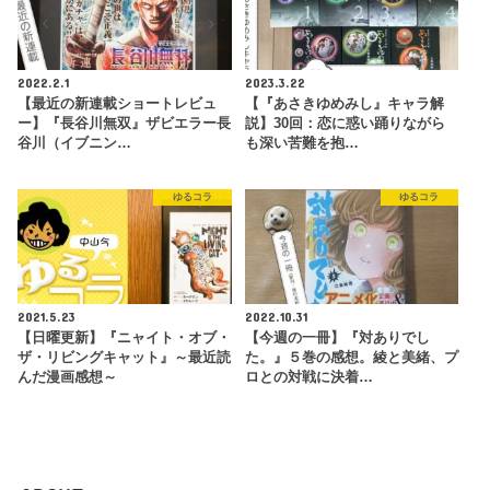
2022.2.1
2023.3.22
【最近の新連載ショートレビュ
【『あさきゆめみし』キャラ解
ー】『長谷川無双』ザビエラー長
説】30回：恋に惑い踊りながら
谷川（イブニン…
も深い苦難を抱…
ゆるコラ
ゆるコラ
2021.5.23
2022.10.31
【日曜更新】『ニャイト・オブ・
【今週の一冊】『対ありでし
ザ・リビングキャット』～最近読
た。』５巻の感想。綾と美緒、プ
んだ漫画感想～
ロとの対戦に決着…