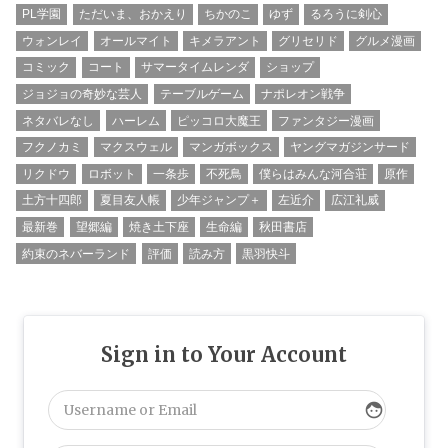
PL学園
ただいま、おかえり
ちかのこ
ゆず
るろうに剣心
ウォンレイ
オールマイト
キメラアント
グリセリド
グルメ漫画
コミック
コート
サマータイムレンダ
ショップ
ジョジョの奇妙な芸人
テーブルゲーム
ナポレオン戦争
ネタバレなし
ハーレム
ピッコロ大魔王
ファンタジー漫画
フクノカミ
マクスウェル
マンガボックス
ヤングマガジンサード
リクドウ
ロボット
一条歩
不死鳥
僕らはみんな河合荘
原作
土方十四郎
夏目友人帳
少年ジャンプ＋
左近介
広江礼威
最新巻
望郷編
焼き土下座
生命編
秋田書店
約束のネバーランド
評価
読み方
黒羽快斗
Sign in to Your Account
face