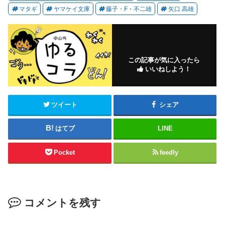
マタギ
ヤマケイ文庫
藤子・F・不二雄
矢口 高雄
この記事が気に入ったら
いいねしよう！
ツイート
シェア
はてブ
LINE
Pocket
feedly
コメントを残す