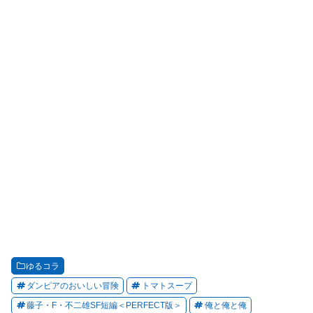
ゆるコラ
ダンピアのおいしい冒険
トマトスープ
藤子・F・不二雄SF短編＜PERFECT版＞
俺と俺と俺