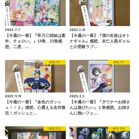
2025.7.7
2023.3.13
【今週の一冊】『帝乃三姉妹は案
【今週の一冊】『僕の生徒はオト
外、チョロい。』14巻、15巻感
ナギャル』感想。未亡人黒ギャル
想。二虎、…
との受験ラブ…
ゆるコラ
ゆるコラ
2022.9.19
2025.3.3
【今週の一冊】『金色のガッシ
【今週の一冊】『ダウナーお姉さ
ュ！！２』感想。心震える名作復
んは遊びたい』１巻感想。お姉さ
活！ガッシュと…
んに熱いフェ…
ゆるコラ
ゆるコラ