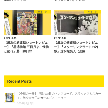
ゆるコラ
ゆるコラ
2022.3.15
2022.3.8
【最近の新連載ショートレビュ
【最近の新連載ショートレビュ
ー】『黒博物館 三日月よ、怪物
ー】『スターリングラードの凶
と踊れ』藤田和日郎…
賊』速水螺旋人（楽園…
Recent Posts
【今週の一冊】『晴れた日のドレスコード』スラックスとスカー
ト。等身大女子のガールズストーリー
2026年8月3日