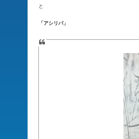
と
「アシリパ」