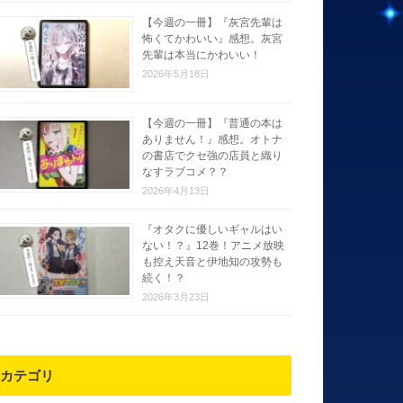
【今週の一冊】『灰宮先輩は
怖くてかわいい』感想。灰宮
先輩は本当にかわいい！
2026年5月18日
【今週の一冊】『普通の本は
ありません！』感想。オトナ
の書店でクセ強の店員と織り
なすラブコメ？？
2026年4月13日
『オタクに優しいギャルはい
ない！？』12巻！アニメ放映
も控え天音と伊地知の攻勢も
続く！？
2026年3月23日
カテゴリ