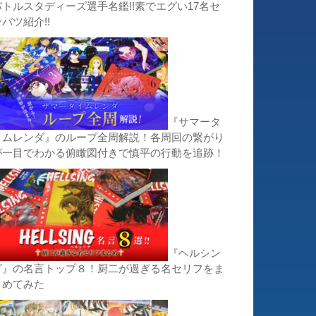
バトルスタディーズ選手名鑑!!素でエグい17名セ
バツ紹介!!
『サマータ
イムレンダ』のループ全周解説！各周回の繋がり
が一目でわかる俯瞰図付きで慎平の行動を追跡！
『ヘルシン
グ』の名言トップ８！厨二が過ぎる名セリフをま
とめてみた