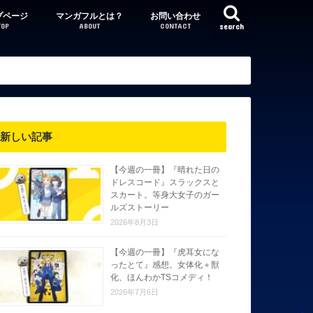
プページ
マンガフルとは？
お問い合わせ
TOP
ABOUT
CONTACT
search
新しい記事
【今週の一冊】『晴れた日の
ドレスコード』スラックスと
スカート。等身大女子のガー
ルズストーリー
2026年8月3日
【今週の一冊】『虎耳女にな
ったとて』感想。女体化＋獣
化、ほんわかTSコメディ！
2026年7月6日