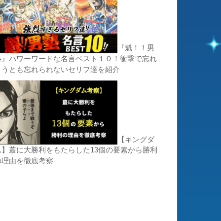
『魁！！男
塾』パワーワードな名言ベスト１０！衝撃で忘れ
ようとも忘れられないセリフ達を紹介
【キングダ
ム】蕞に大勝利をもたらした13個の要素から勝利
の理由を徹底考察