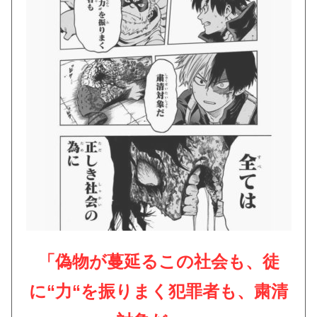
「偽物が蔓延るこの社会も、徒
に
“
力
“
を振りまく犯罪者も、粛清