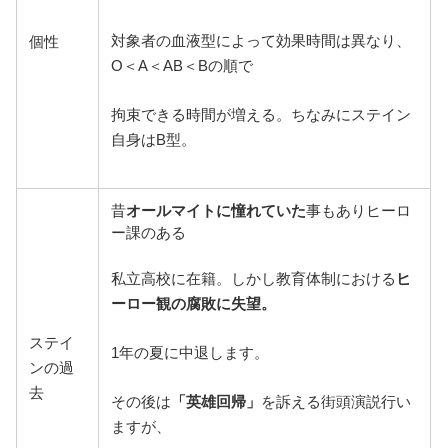
対象者の血液型によって効果時間は異なり、
個性
O＜A＜AB＜Bの順で
拘束できる時間が増える。ちなみにステイン
自身はB型。
昔
オールマイトに憧れていた
事もありヒーロ
ー課のある
私立高校に在籍。しかし教育体制における
ヒ
ーロー観の腐敗に失望。
ステイ
1年の夏に中退します。
ンの過
去
その後は
「英雄回帰」
を訴える街頭演説行い
ますが、