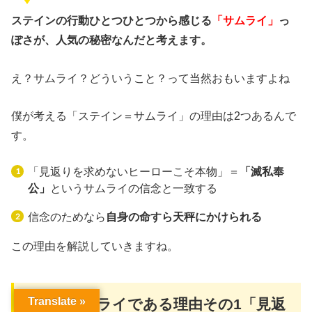
ステインの行動ひとつひとつから感じる
「サムライ」
っ
ぽさが、人気の秘密なんだと考えます。
え？サムライ？どういうこと？って当然おもいますよね
僕が考える「ステイン＝サムライ」の理由は2つあるんで
す。
「見返りを求めないヒーローこそ本物」＝
「滅私奉
公」
というサムライの信念と一致する
信念のためなら
自身の命すら天秤にかけられる
この理由を解説していきますね。
Translate »
3
ー
1
サムライである理由その
1
「見返