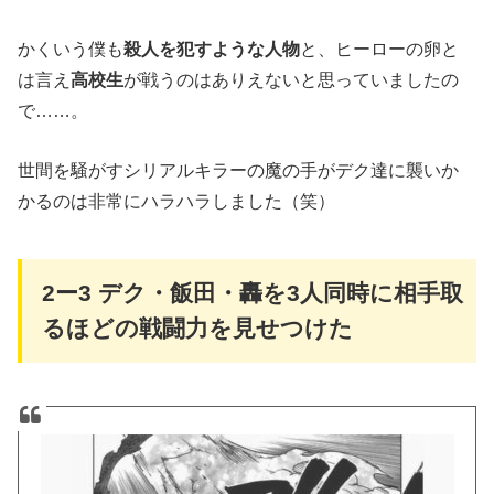
かくいう僕も
殺人を犯すような人物
と、ヒーローの卵と
は言え
高校生
が戦うのはありえないと思っていましたの
で……。
世間を騒がすシリアルキラーの魔の手がデク達に襲いか
かるのは非常にハラハラしました（笑）
2
ー
3
デク・飯田・轟を
3
人同時に相手取
るほどの戦闘力を見せつけた