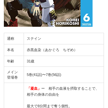
通称
ステイン
本名
赤黒血染（あかぐろ ちぞめ）
年齢
31歳
メイン
5巻(41話)〜7巻(56話)
登場巻
「凝血」
ー 相手の血液を摂取することで、
相手の身体の自由を
最大で8分間まで奪う個性。