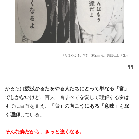
『ちはやふる』2巻 末次由紀／講談社より引用
かるたは
競技かるたをやる人たちにとって単なる「音」
でしかない
けど、百人一首すべてを愛して理解する奏は
すでに百首を覚え、
「音」の向こうにある「意味」も深
く理解
している。
そんな奏だから、きっと強くなる。