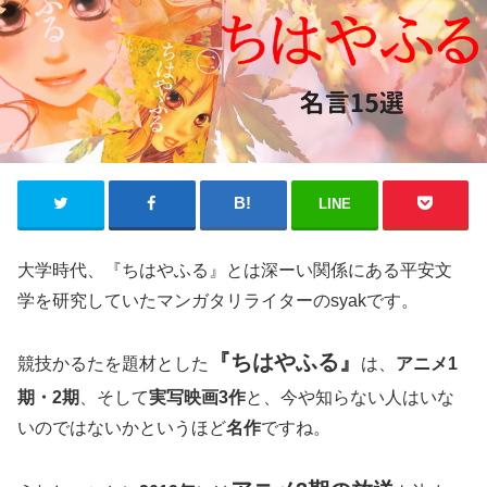
LINE
大学時代、『ちはやふる』とは深ーい関係にある平安文
学を研究していたマンガタリライターのsyakです。
『ちはやふる』
競技かるたを題材とした
は、
アニメ1
期・2期
、そして
実写映画3作
と、今や知らない人はいな
いのではないかというほど
名作
ですね。