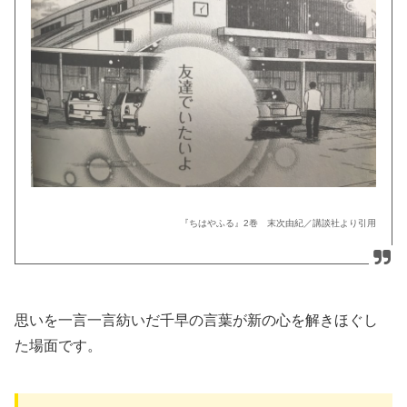
『ちはやふる』2巻 末次由紀／講談社より引用
思いを一言一言紡いだ千早の言葉が新の心を解きほぐし
た場面です。