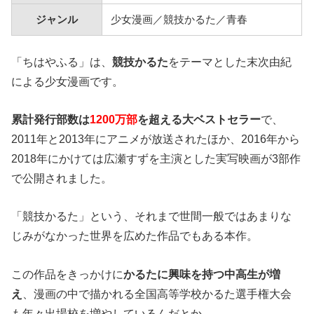
ジャンル
少女漫画／競技かるた／青春
「ちはやふる」は、
競技かるた
をテーマとした末次由紀
による少女漫画です。
累計発行部数は
1200万部
を超える大ベストセラー
で、
2011年と2013年にアニメが放送されたほか、2016年から
2018年にかけては広瀬すずを主演とした実写映画が3部作
で公開されました。
「競技かるた」という、それまで世間一般ではあまりな
じみがなかった世界を広めた作品でもある本作。
この作品をきっかけに
かるたに興味を持つ中高生が増
え
、漫画の中で描かれる全国高等学校かるた選手権大会
も年々出場校を増やしているんだとか。