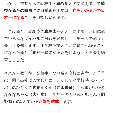
しかし、福井からの転校生・
綿谷新
との交流を通じて
競
技かるたの面白さに目覚めた
千早は、
自らがかるたで日
本一になる
ことを目指し始めます。
千早は新と、幼馴染の
真島太一
とともに出場した団体戦
でいろんなライバルの対戦を経験し、「チームで戦う」
楽しさを知ります。小学校卒業と同時に福井へ帰ること
になった新と
「また一緒にかるたをしよう」
と再会を約
束しました。
それから数年後、高校生となり瑞沢高校に進学した千早
は、同じ高校に入学した太一、そして小学校時代のライ
バルのひとりの
肉まんくん
（西田優征）
、和歌が大好き
な
かなちゃん（大江奏）
、学年一のガリ勉・
机くん（駒
野勉）
の5人で
かるた部を結成
します。