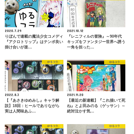
2020.7.29
2021.10.12
りぼんで連載の魔法少女コメディ
『レニフィルの冒険』～90年代
『アクロトリップ』はテンポ良い
キッズをファンタジー世界へ誘う
掛け合いが楽…
一角を担った…
ゆるコラ
ゆるコラ
2022.8.3
2021.11.20
【『あさきゆめみし』キャラ解
【最近の新連載】『これ描いて死
説】18回：ヒールでありながら
ね』とよ田みのる（ゲッサン）～
実は人間味あふ…
絶対泣かす気…
ゆるコラ
ゆるコラ