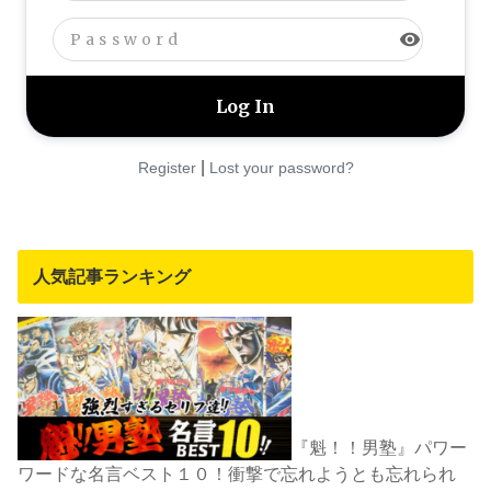
visibility
|
Register
Lost your password?
人気記事ランキング
『魁！！男塾』パワー
ワードな名言ベスト１０！衝撃で忘れようとも忘れられ