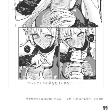
ペットボトルの蓋をあけられない・・・！
「生意気なギャル姉を解らせる話」 １巻 江垣沼／集英社 より引用