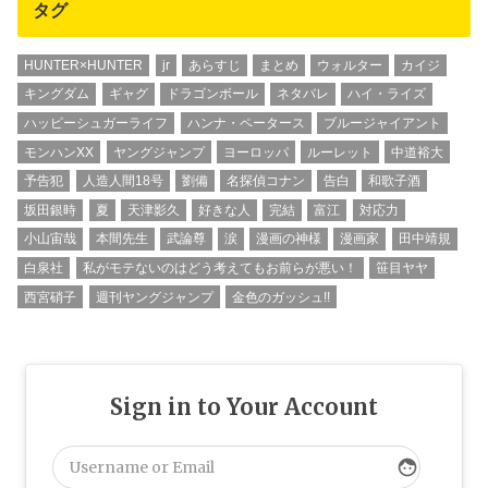
タグ
HUNTER×HUNTER
jr
あらすじ
まとめ
ウォルター
カイジ
キングダム
ギャグ
ドラゴンボール
ネタバレ
ハイ・ライズ
ハッピーシュガーライフ
ハンナ・ペータース
ブルージャイアント
モンハンXX
ヤングジャンプ
ヨーロッパ
ルーレット
中道裕大
予告犯
人造人間18号
劉備
名探偵コナン
告白
和歌子酒
坂田銀時
夏
天津影久
好きな人
完結
富江
対応力
小山宙哉
本間先生
武論尊
涙
漫画の神様
漫画家
田中靖規
白泉社
私がモテないのはどう考えてもお前らが悪い！
笹目ヤヤ
西宮硝子
週刊ヤングジャンプ
金色のガッシュ!!
Sign in to Your Account
face