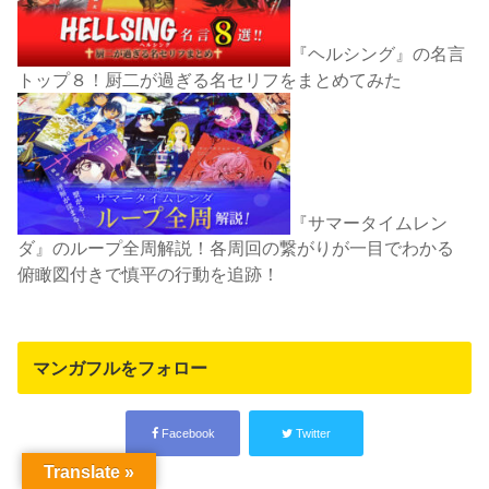
『ヘルシング』の名言
トップ８！厨二が過ぎる名セリフをまとめてみた
『サマータイムレン
ダ』のループ全周解説！各周回の繋がりが一目でわかる
俯瞰図付きで慎平の行動を追跡！
マンガフルをフォロー
Facebook
Twitter
Translate »