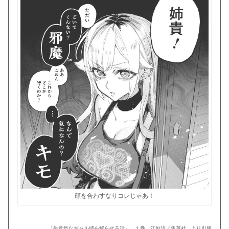
顔を合わすなりコレじゃあ！
「生意気なギャル姉を解らせる話」 １巻 江垣沼／集英社 より引用