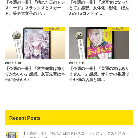
【今週の一冊】『晴れた日のドレ
【今週の一冊】『虎耳女になった
スコード』スラックスとスカー
とて』感想。女体化＋獣化、ほん
ト。等身大女子のガ…
わかTSコメディ…
ゆるコラ
ゆるコラ
2026.5.18
2026.4.13
【今週の一冊】『灰宮先輩は怖く
【今週の一冊】『普通の本はあり
てかわいい』感想。灰宮先輩は本
ません！』感想。オトナの書店で
当にかわいい！
クセ強の店員と織…
Recent Posts
【今週の一冊】『晴れた日のドレスコード』スラックスとスカー