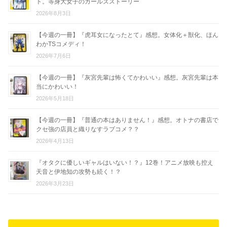
ト。等身大女子のガールズストーリー
2026年8月3日
【今週の一冊】『虎耳女になったとて』感想。女体化＋獣化、ほん
わかTSコメディ！
2026年7月6日
【今週の一冊】『灰宮先輩は怖くてかわいい』感想。灰宮先輩は本
当にかわいい！
2026年5月18日
【今週の一冊】『普通の本はありません！』感想。オトナの書店で
クセ強の店員と織りなすラブコメ？？
2026年4月13日
『オタクに優しいギャルはいない！？』12巻！アニメ放映も控え
天音と伊地知の攻勢も続く！？
2026年3月23日