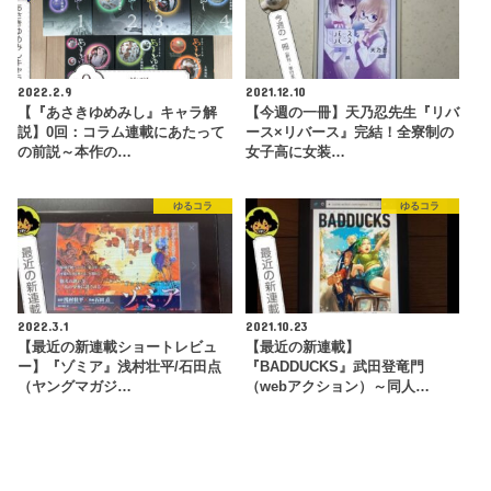
2022.2.9
2021.12.10
【『あさきゆめみし』キャラ解
【今週の一冊】天乃忍先生『リバ
説】0回：コラム連載にあたって
ース×リバース』完結！全寮制の
の前説～本作の…
女子高に女装…
ゆるコラ
ゆるコラ
2022.3.1
2021.10.23
【最近の新連載ショートレビュ
【最近の新連載】
ー】『ゾミア』浅村壮平/石田点
『BADDUCKS』武田登竜門
（ヤングマガジ…
（webアクション）～同人…