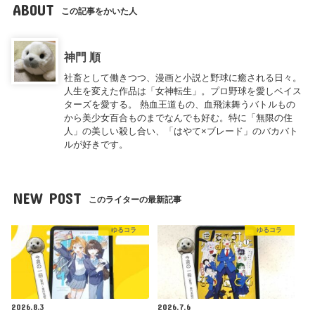
ABOUT
この記事をかいた人
神門 順
社畜として働きつつ、漫画と小説と野球に癒される日々。
人生を変えた作品は「女神転生」。プロ野球を愛しベイス
ターズを愛する。 熱血王道もの、血飛沫舞うバトルもの
から美少女百合ものまでなんでも好む。特に「無限の住
人」の美しい殺し合い、「はやて×ブレード」のバカバト
ルが好きです。
NEW POST
このライターの最新記事
ゆるコラ
ゆるコラ
2026.8.3
2026.7.6