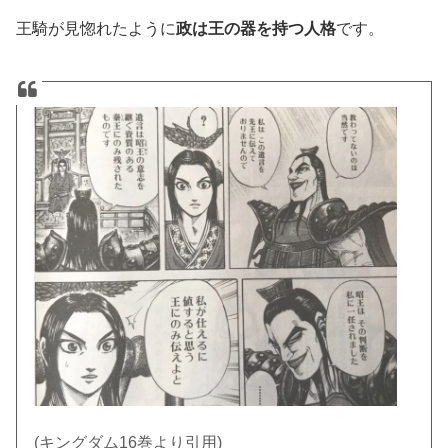
王騎が見惚れたように
政は王の器を持つ人格
です。
(キングダム16巻より引用)