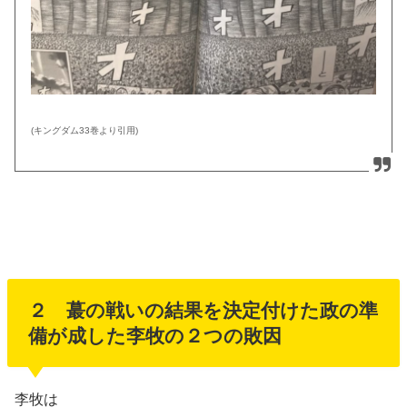
(キングダム33巻より引用)
２ 蕞の戦いの結果を決定付けた政の準
備が成した李牧の２つの敗因
李牧は