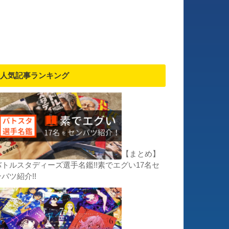
人気記事ランキング
【まとめ】
バトルスタディーズ選手名鑑!!素でエグい17名セ
バツ紹介!!