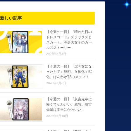
新しい記事
【今週の一冊】『晴れた日の
ドレスコード』スラックスと
スカート。等身大女子のガー
ルズストーリー
2026年8月3日
【今週の一冊】『虎耳女にな
ったとて』感想。女体化＋獣
化、ほんわかTSコメディ！
2026年7月6日
【今週の一冊】『灰宮先輩は
怖くてかわいい』感想。灰宮
先輩は本当にかわいい！
2026年5月18日