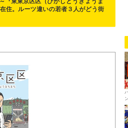
介～『東東京区区（ひがしとうきょうま
在住。ルーツ違いの若者３人がどう街
ン