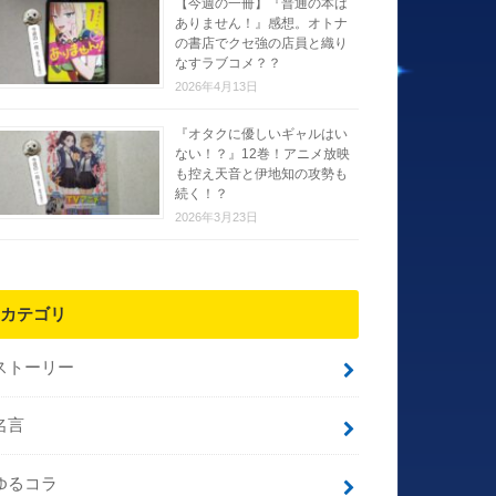
【今週の一冊】『普通の本は
ありません！』感想。オトナ
の書店でクセ強の店員と織り
なすラブコメ？？
2026年4月13日
『オタクに優しいギャルはい
ない！？』12巻！アニメ放映
も控え天音と伊地知の攻勢も
続く！？
2026年3月23日
カテゴリ
ストーリー
名言
ゆるコラ