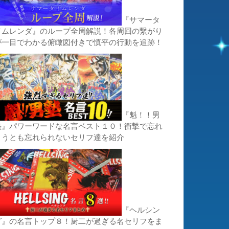
『サマータ
イムレンダ』のループ全周解説！各周回の繋がり
が一目でわかる俯瞰図付きで慎平の行動を追跡！
『魁！！男
塾』パワーワードな名言ベスト１０！衝撃で忘れ
ようとも忘れられないセリフ達を紹介
『ヘルシン
グ』の名言トップ８！厨二が過ぎる名セリフをま