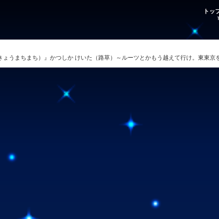
トッ
きょうまちまち）』かつしか けいた（路草）～ルーツとかもう越えて行け。東東京