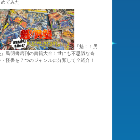
とめてみた
『魁！！男
塾』民明書房刊の書籍大全！世にも不思議な奇
書・怪書を７つのジャンルに分類して全紹介！