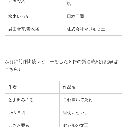
五箇野人
話
松木いっか
日本三國
岩田雪花/青木裕
株式会社マジルミエ
以前に前作比較レビューをした８作の新連載紹介記事は
こちら↓
作者
作品名
とよ田みのる
これ描いて死ね
LEN[A-7]
星使いセレナ
こざき亜衣
セシルの女王