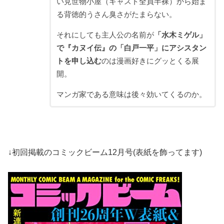
い見世物小屋（キャスト全員半裸）から始ま
る背徳的うさん臭さがたまらない。
それにしても主人公の名前が
「水木ミゲル」
で『カヌイ伝』の「白戸一平」にアシスタン
トを申し込む
のは漫画好きにグッとくる展
開。
マンガ家である意味は後々効いてくるのか。
↓初回掲載のコミックビーム12月号(表紙を飾ってます)