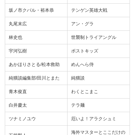
坂ノ市クバル・裕本恭
テンゲン英雄大戦
丸尾末広
アン・グラ
林史也
世襲制トライアングル
宇河弘樹
ポストキッズ
あかほりさとる/松本救助
めんへら侍
純猥談編集部/田川とまた
純猥談
青木俊直
わくとこまこ
白井慶太
テラ麺
ツナミノユウ
厄いよ！アラクシュミ
海外マスターとここだけの