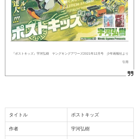
『ポストキッズ』宇河弘樹 ヤングキングアワーズ2021年12月号 少年画報社より
引用
タイトル
ポストキッズ
作者
宇河弘樹