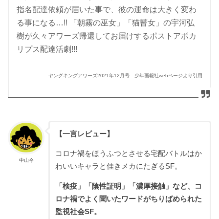
指名配達依頼が届いた事で、彼の運命は大きく変わ
る事になる…!! 「朝霧の巫女」「猫瞽女」の宇河弘
樹が久々アワーズ帰還してお届けするポストアポカ
リプス配達活劇!!!
ヤングキングアワーズ2021年12月号 少年画報社webページより引用
【一言レビュー】
コロナ禍をほうふつとさせる宅配バトルはか
中山今
わいいキャラと佳きメカにたぎるSF。
「検疫」「陰性証明」「濃厚接触」など、コ
ロナ禍でよく聞いたワードがちりばめられた
監視社会SF。