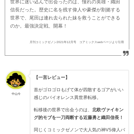
世界に迷い込んで出会ったのは、憧れの英雄・織田
信長だった。歴史に名を残す偉人や豪傑が割拠する
世界で、尾田は連れ去られた妹を救うことができる
のか。最強決定戦、開幕！
月刊コミックゼノン2021年12月号 コアミックスwebページより引用
【一言レビュー】
首がゴロゴロもげて体が四散するゴアがいい
中山今
感じのバイオレンス異世界転移。
転移後の世界で出会うのは、
北欧ヴァイキン
グ的モブを一刀両断する近藤勇と織田信長！
同じくコミックゼノンで大人気の神VS偉人バ