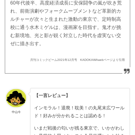
60年代後半、高度経済成長に安保闘争の嵐が吹き荒
れ、前衛演劇やフォークムーブメントなど革新的カ
ルチャーが次々と生まれた激動の東京で、定時制高
校に通う水木ミゲルは、漫画家を目指す。鬼才が挑
む新境地、光と影が鋭く対立した時代を虚実ない交
ぜに描き出す。
月刊コミックビーム2021年12月号 KADOKAWAwebページより引用
【一言レビュー】
インモラル！退廃！耽美！の丸尾末広ワール
中山今
ド！好みが分かれることは認める！
いまだ戦後の匂いが残る東京で、いかがわし